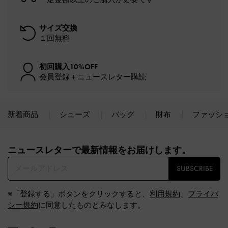
サイズ交換
１回無料
初回購入10%OFF
会員登録＋ニュースレター購読
新着商品
シューズ
バッグ
財布
ファッシ
Site footer
ニュースレターで最新情報をお届けします。​
SUBSCRIBE
※「登録する」ボタンをクリックすると、
利用規約
、
プライバ
シー規約
に同意したものとみなします。