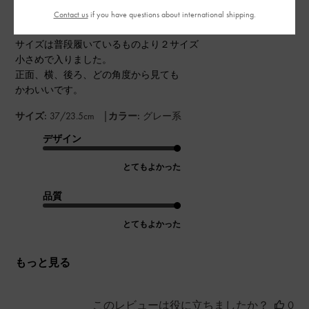
Contact us
if you have questions about international shipping.
サイズは普段履いているものより２サイズ
小さめで入りました。
正面、横、後ろ、どの角度から見ても
かわいいです。
|
サイズ:
37/23.5cm
カラー:
グレー系
デザイン
とてもよかった
品質
とてもよかった
もっと見る
このレビューは役に立ちましたか？
0