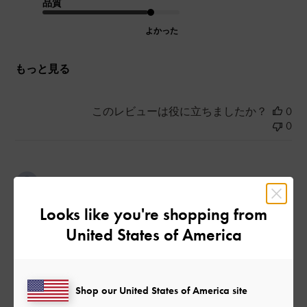
品質
よかった
もっと見る
このレビューは役に立ちましたか？
0
0
公
2024-02-19
ご利用者様
開
履き心地が良い
Looks like you're shopping from
日
United States of America
黒を先に買ったので
色違い購入しちゃいました
Shop our United States of America site