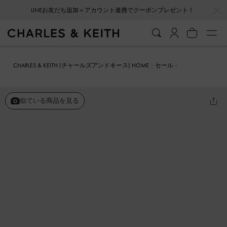
…
…
LINEお友だち追加＋アカウント連携でクーポンプレゼント！
会員登録＋ニュースレター登録で10%OFFクーポンプレゼント！
CHARLES & KEITH (チャールズアンドキース) HOME
セール
シューズ
スニーカー
テクスチャー ロートップスニーカー
似ている商品を見る