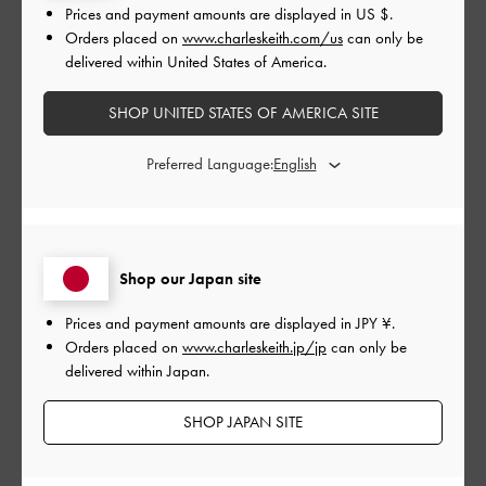
|
サイズ:
37/23.5cm
カラー:
グレー系
Prices and payment amounts are displayed in
US $
.
Orders placed on
www.charleskeith.com/us
can only be
デザイン
delivered within United States of America.
とてもよかった
SHOP UNITED STATES OF AMERICA SITE
品質
Preferred Language:
とてもよかった
もっと見る
Shop our Japan site
このレビューは役に立ちましたか？
0
Prices and payment amounts are displayed in
JPY ¥
.
0
Orders placed on
www.charleskeith.jp/jp
can only be
delivered within Japan.
公
2024-01-14
ご利用者様
SHOP JAPAN SITE
開
とても気に入っています！！
日