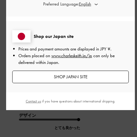
0
Preferred Language:
公
2025-08-31
ご利用者様
開
Shop our Japan site
ビジネス向けにもぴったり
日
Prices and payment amounts are displayed in
JPY ¥
.
Orders placed on
www.charleskeith.jp/jp
can only be
delivered within Japan.
オフィス用に購入。
デザイン・ツヤ感・ヒールの高さが自分の理想にぴったりで、
SHOP JAPAN SITE
憂鬱な平日の朝もテンションが上がります。
フィット感もあって歩きやすいので、長い距離も難なく歩けま
す。
Contact us
if you have questions about international shipping.
|
サイズ:
36/23cm
カラー:
ブラック系
デザイン
とても良かった