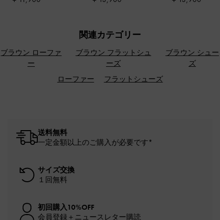
ッグ
-
シエナブ
関連カテゴリー
ブラウン ローファ
ブラウン フラットシュ
ブラウン シュー
ー
ーズ
ズ
ローファー
フラットシューズ
送料無料
一定金額以上のご購入が必要です*
サイズ交換
１回無料
初回購入10%OFF
会員登録＋ニュースレター購読