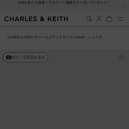
…
…
会員登録＋ニュースレター登録で10%OFFクーポンプレゼント！
CHARLES & KEITH (チャールズアンドキース) HOME
シューズ
ローファー
メタリックバックル ストラップローファー
似ている商品を見る