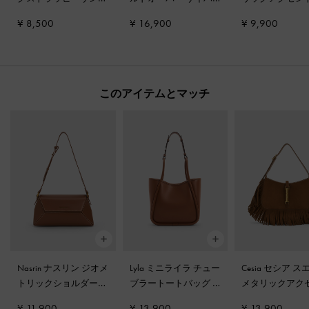
ル
-
ダークブラウン
イブーツ
-
キャメル
ファー
-
コニャ
¥ 8,500
¥ 16,900
¥ 9,900
このアイテムとマッチ
Nasrin ナスリン ジオメ
Lyla ミニライラ チュー
Cesia セシア 
トリックショルダーバ
ブラートートバッグ
-
メタリックアク
ッグ
-
チョコレート
チョコレート
フリンジショル
¥ 11,900
¥ 13,900
¥ 13,900