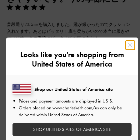
普段通り23. 5cmを購入しました。踵が緩かったのでクッション
入れてます。あとはピッタリ！底も柔らかいので本当に履きや
すいです。今の季節にピッタリでお気に入り！
|
サイズ:
37/23.5cm
カラー:
ブラウン系
Looks like you're shopping from
デザイン
United States of America
とても良かった
品質
Shop our United States of America site
とても良かった
Prices and payment amounts are displayed in
US $
.
Orders placed on
www.charleskeith.com/us
can only be
delivered within United States of America.
もっと見る
SHOP UNITED STATES OF AMERICA SITE
このレビューは役に立ちましたか？
0