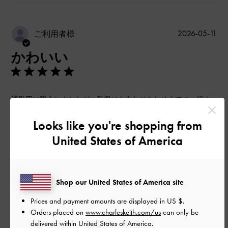
公
2026-05-11
ご利用者様
開
かわいい
日
通勤用に購入しましたが、私服にも合わせられそうです。程よ
くヒールがあり、絶妙なブラウンカラーがお気に入りです。
Looks like you're shopping from
|
サイズ:
36/23cm
カラー:
ブラウン系
United States of America
デザイン
とても良かった
Shop our United States of America site
品質
Prices and payment amounts are displayed in
US $
.
とても良かった
Orders placed on
www.charleskeith.com/us
can only be
delivered within United States of America.