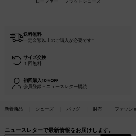
ローファー
フラットシューズ
送料無料
一定金額以上のご購入が必要です*
サイズ交換
１回無料
初回購入10%OFF
会員登録＋ニュースレター購読
新着商品
シューズ
バッグ
財布
ファッシ
Site footer
ニュースレターで最新情報をお届けします。​