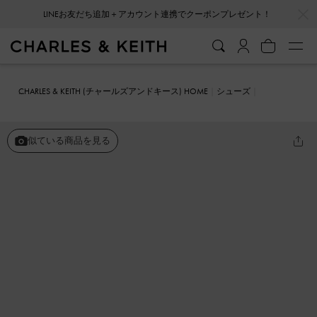
…
…
LINEお友だち追加＋アカウント連携でクーポンプレゼント！
CHARLES & KEITH (チャールズアンドキース) HOME
シューズ
ローファー
Kaiya カイヤ ペニーローファー
似ている商品を見る