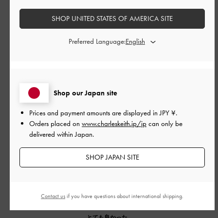
もっと見る
SHOP UNITED STATES OF AMERICA SITE
このレビューは役に立ちましたか？
1
Preferred Language:
0
公
2026-04-17
ご利用者様
Shop our Japan site
開
ヒールが低いのが良い
日
Prices and payment amounts are displayed in
JPY ¥
.
Orders placed on
www.charleskeith.jp/jp
can only be
delivered within Japan.
高身長なので、低めヒールのローファーというのがありがたい
SHOP JAPAN SITE
です。上品で可愛いです。少し大きめな気がします。
|
サイズ:
41/25.5cm
カラー:
ブラウン系
Contact us
if you have questions about international shipping.
デザイン
とても良かった