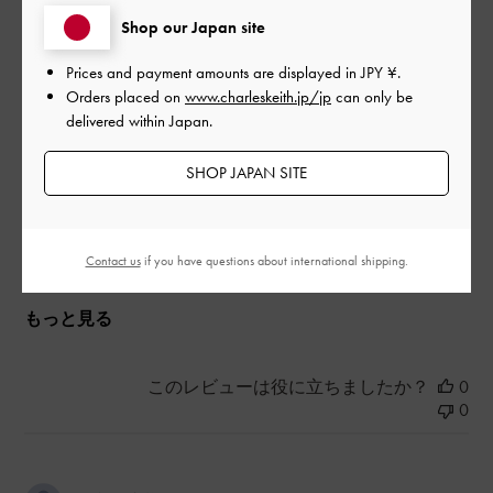
高さもデザインもシンプルなのに可愛くてとてもおすすめで
Shop our Japan site
す！
Prices and payment amounts are displayed in
JPY ¥
.
|
サイズ:
37/23.5cm
カラー:
ホワイト系
Orders placed on
www.charleskeith.jp/jp
can only be
delivered within Japan.
デザイン
よかった
SHOP JAPAN SITE
品質
とてもよかった
Contact us
if you have questions about international shipping.
もっと見る
このレビューは役に立ちましたか？
0
0