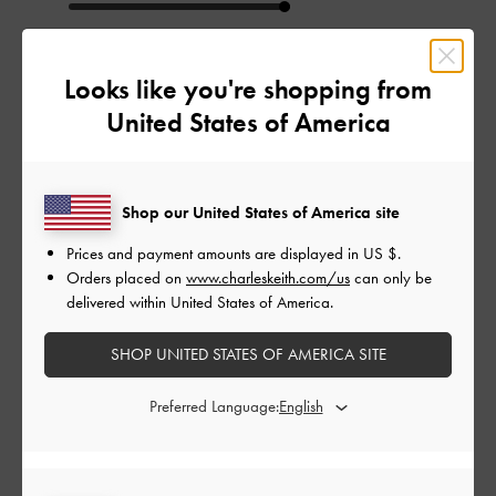
とてもよかった
Looks like you're shopping from
品質
United States of America
とてもよかった
もっと見る
Shop our United States of America site
Prices and payment amounts are displayed in
US $
.
このレビューは役に立ちましたか？
0
Orders placed on
www.charleskeith.com/us
can only be
0
delivered within United States of America.
SHOP UNITED STATES OF AMERICA SITE
公
2024-08-19
ご利用者様
開
Preferred Language:
めちゃくちゃいい
日