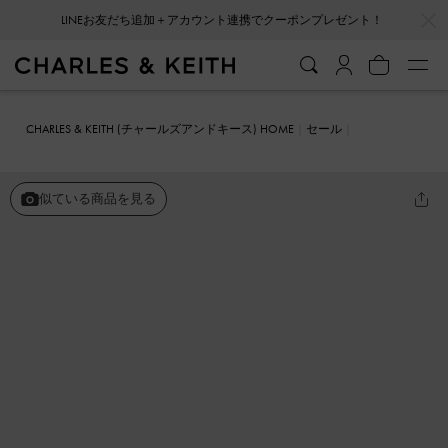
…
…
LINEお友だち追加＋アカウント連携でクーポンプレゼント！
会員登録＋ニュースレター登録で10%OFFクーポンプレゼント！
CHARLES & KEITH (チャールズアンドキース) HOME
セール
シューズ
サンダル
ワイドストラップ カーブプラットフォームスポ
ーツサンダル
似ている商品を見る