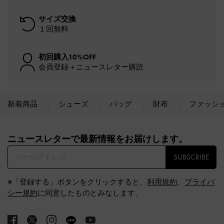
サイズ交換
１回無料
初回購入10%OFF
会員登録＋ニュースレター購読
新着商品
シューズ
バッグ
財布
ファッシ
Site footer
ニュースレターで最新情報をお届けします。​
SUBSCRIBE
※「登録する」ボタンをクリックすると、
利用規約
、
プライバ
シー規約
に同意したものとみなします。