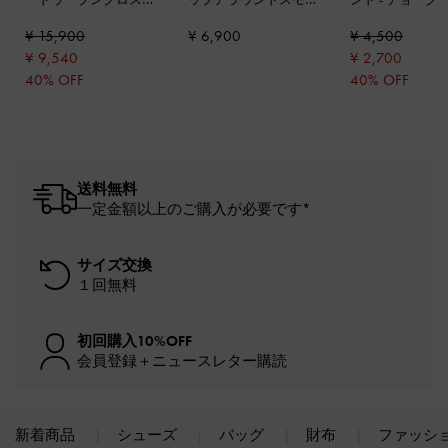
ディバッグ
-
サハラサ
ルウォレット
-
ブラッ
¥ 15,900
¥ 6,900
¥ 4,500
ンド
ク
¥ 9,540
¥ 2,700
40% OFF
40% OFF
送料無料
一定金額以上のご購入が必要です*
サイズ交換
１回無料
初回購入10%OFF
会員登録＋ニュースレター購読
新着商品
シューズ
バッグ
財布
ファッシ