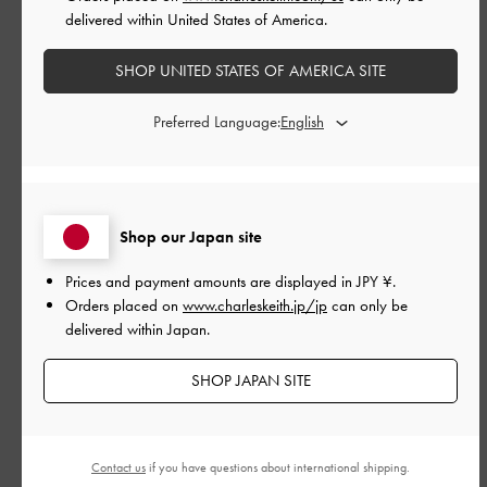
履き心地抜群で、どんな洋服にも合わせやすいデザインがお気
delivered within United States of America.
に入り！
SHOP UNITED STATES OF AMERICA SITE
|
サイズ:
39/24.5cm
カラー:
ブラック系
デザイン
Preferred Language:
とてもよかった
品質
Shop our Japan site
とてもよかった
Prices and payment amounts are displayed in
JPY ¥
.
Orders placed on
www.charleskeith.jp/jp
can only be
もっと見る
delivered within Japan.
このレビューは役に立ちましたか？
0
SHOP JAPAN SITE
0
Contact us
if you have questions about international shipping.