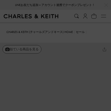
…
…
LINEお友だち追加＋アカウント連携でクーポンプレゼント！
CHARLES & KEITH (チャールズアンドキース) HOME
セール
シューズ
フラット
ウーブン バックルストラップローファー
似ている商品を見る