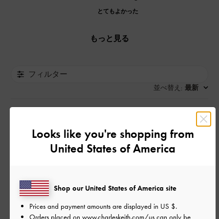
とてもよかった
もっと見る
フィルター
並べ替え
最新
:
公
2026-04-26
ご利用者様
Looks like you're shopping from
開
United States of America
履き心地抜群で、どんな洋服に
日
も合わせやすいデザインがお気
に入り！
Shop our United States of America site
Prices and payment amounts are displayed in
US $
.
Orders placed on
www.charleskeith.com/us
can only be