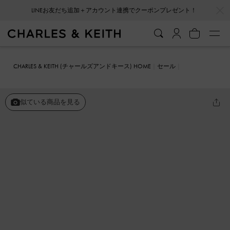
…
…
LINEお友だち追加＋アカウント連携でクーポンプレゼント！
CHARLES & KEITH (チャールズアンドキース) HOME
セール
シューズ
フラット
Winona ウィノナ フェルトボウ フラッフィース
トラップメリージェーンフラット
似ている商品を見る