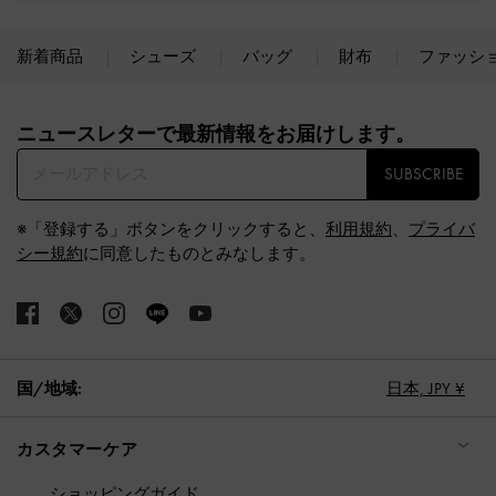
新着商品
シューズ
バッグ
財布
ファッシ
Site footer
ニュースレターで最新情報をお届けします。​
SUBSCRIBE
※「登録する」ボタンをクリックすると、
利用規約
、
プライバ
シー規約
に同意したものとみなします。
国/地域:
日本,
JPY ¥
カスタマーケア
ショッピングガイド