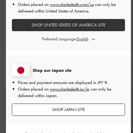
Orders placed on
www.charleskeith.com/us
can only be
Let us know what you think
delivered within United States of America.
レビューを書く
SHOP UNITED STATES OF AMERICA SITE
Preferred Language:
Shop our Japan site
おすすめのアイテム
Prices and payment amounts are displayed in
JPY ¥
.
Orders placed on
www.charleskeith.jp/jp
can only be
delivered within Japan.
SHOP JAPAN SITE