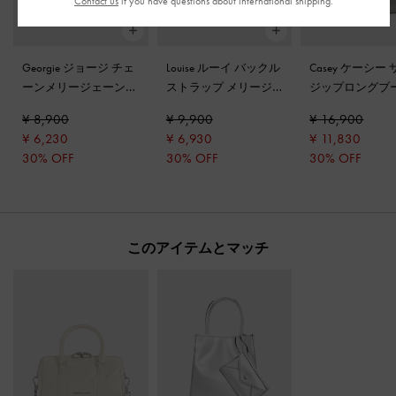
Contact us
if you have questions about international shipping.
Georgie ジョージ チェ
Louise ルーイ バックル
Casey ケーシー
ーンメリージェーン
ストラップ メリージ
ジップロングブ
フラット
-
ライトグレ
ェーンスニーカー
-
グ
グレー
¥ 8,900
¥ 9,900
¥ 16,900
ー
レー
¥ 6,230
¥ 6,930
¥ 11,830
30% OFF
30% OFF
30% OFF
このアイテムとマッチ