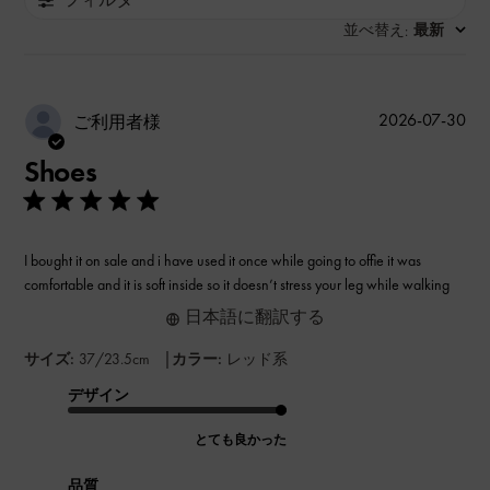
並べ替え
最新
:
公
2026-07-30
ご利用者様
開
Shoes
日
I bought it on sale and i have used it once while going to offie it was
comfortable and it is soft inside so it doesn’t stress your leg while walking
日本語に翻訳する
|
サイズ:
37/23.5cm
カラー:
レッド系
デザイン
とても良かった
品質