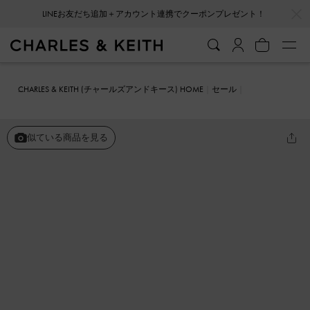
…
…
LINEお友だち追加＋アカウント連携でクーポンプレゼント！
会員登録＋ニュースレター登録で10%OFFクーポンプレゼント！
CHARLES & KEITH (チャールズアンドキース) HOME
セール
シューズ
フラット
Delphina デルフィナ パールエンベリシュッド
ボウバレエフラット
似ている商品を見る