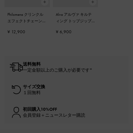
Philomena クリンクル
Alva アルヴァ キルテ
エフェクトチェーンス
ィング トップジップ
トラップ クロスボデ
カードホルダー
-
ブラ
¥ 12,900
¥ 6,900
ィバッグ
-
クリーム
ック
送料無料
一定金額以上のご購入が必要です*
サイズ交換
１回無料
初回購入10%OFF
会員登録＋ニュースレター購読