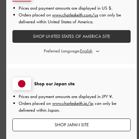
Prices and payment amounts are displayed in
US $
.
やっと理想の靴に出会えました！この赤茶色（レッドブラウ
Orders placed on
www.charleskeith.com/us
can only be
ン）が本当に素敵で、ブルーのジーンズと合わせるとすごくお
delivered within United States of America.
しゃれに決まります。
何よりソールが驚くほど柔らかくて、歩き心地が最高です。私
SHOP UNITED STATES OF AMERICA SITE
は足の幅が広めなので、普段フラットシューズを履くと痛くな
ってしまうことが多いのですが、Charles & Keithの靴はいつも通
Preferred Language:
りのサイズ（37 / 23. 5cm）で、痛みを感じることなく快適に履
けています。スタイルと快適さを両立させたい方に、本当にお
すすめです！
|
サイズ:
37/23.5cm
カラー:
レッド系
Shop our Japan site
デザイン
Prices and payment amounts are displayed in
JPY ¥
.
とても良かった
Orders placed on
www.charleskeith.jp/jp
can only be
delivered within Japan.
品質
SHOP JAPAN SITE
とても良かった