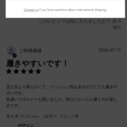
もっと見る
Contact us
if you have questions about international shipping.
このレビューは役に立ちましたか？
0
0
公
2026-07-17
ご利用者様
開
履きやすいです！
日
見た目より柔らかくて、クッション性もあるのでとても履きや
すいです。
色違いでボルドーも買いました。秋口になったら履くのが楽し
みです。
|
サイズ:
37/23.5cm
カラー:
ブラック系
デザイン