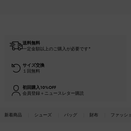
送料無料
一定金額以上のご購入が必要です*
サイズ交換
１回無料
初回購入10%OFF
会員登録＋ニュースレター購読
新着商品
シューズ
バッグ
財布
ファッシ
Site footer