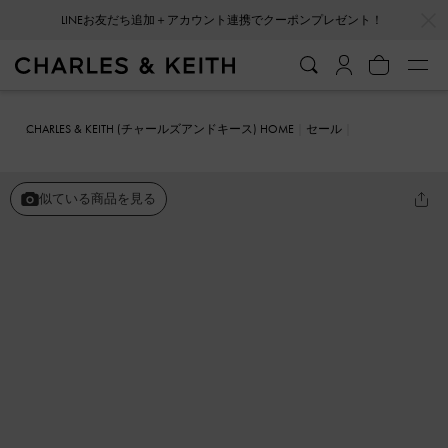
LINEお友だち追加＋アカウント連携でクーポンプレゼント！
…
…
会員登録＋ニュースレター登録で10%OFFクーポンプレゼント！
CHARLES & KEITH (チャールズアンドキース) HOME
セール
シューズ
フラット
バックル メリージェーンフラット
似ている商品を見る