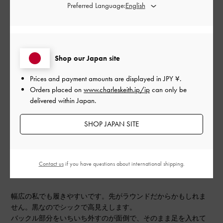
品質
Preferred Language:
とても良かった
もっと見る
Shop our Japan site
Prices and payment amounts are displayed in
JPY ¥
.
このレビューは役に立ちましたか？
0
Orders placed on
www.charleskeith.jp/jp
can only be
0
delivered within Japan.
SHOP JAPAN SITE
公
2024-10-17
ご利用者様
開
可愛いです。
日
Contact us
if you have questions about international shipping.
幅広の私でも履きやすいです。先がラウンドだからかもしれま
せん。黒なのでシックで高見えします。
バックル部分をいちいち外すのが面倒で、そのまま足を入れて