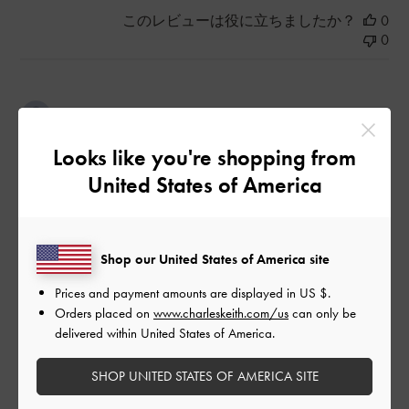
このレビューは役に立ちましたか？
0
0
公
2024-10-23
ご利用者様
開
nahさんのレビュー
Looks like you're shopping from
日
United States of America
カバンとお揃いで買えました！
バンドが付いてるので脱げることもないし、調節もいくつかあ
Shop our United States of America site
るので、パンプスの中では履きやすい方だと思います！
Prices and payment amounts are displayed in
US $
.
|
サイズ:
37/23.5cm
カラー:
ブラック系
Orders placed on
www.charleskeith.com/us
can only be
delivered within United States of America.
デザイン
SHOP UNITED STATES OF AMERICA SITE
とても良かった