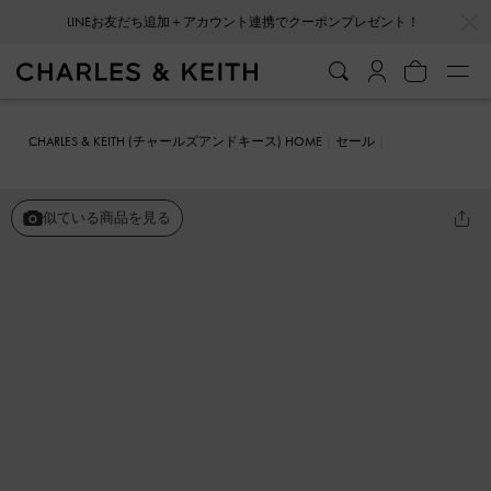
…
…
会員登録＋ニュースレター登録で10%OFFクーポンプレゼント！
CHARLES & KEITH (チャールズアンドキース) HOME
セール
シューズ
サンダル
ジェムエンベリッシュド バックルサンダル
似ている商品を見る