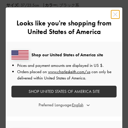
|
サイズ:
37/23.5cm
カラー:
ブラック系
デザイン
Looks like you're shopping from
よよよよがかかかかなかり
United States of America
品質
よよよよがかかかかなかり
Shop our United States of America site
Prices and payment amounts are displayed in
US $
.
もっと見る
Orders placed on
www.charleskeith.com/us
can only be
delivered within United States of America.
このレビューは役に立ちましたか？
0
0
SHOP UNITED STATES OF AMERICA SITE
Preferred Language:
公
2024-07-27
ご利用者様
開
買って良かったです
日