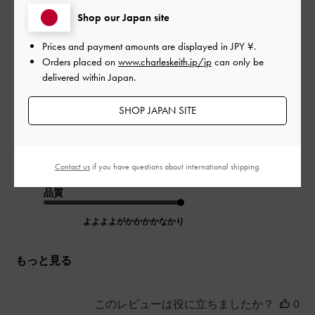
Shop our Japan site
Prices and payment amounts are displayed in
JPY ¥
.
出産を機にヒールが低くて履きやすいサンダルを、探してお
Orders placed on
www.charleskeith.jp/jp
can only be
り、色々悩みましたがこちらを購入して良かったです！見た目
delivered within Japan.
も可愛いのでおでかけにも使えます。
SHOP JAPAN SITE
|
サイズ:
37/23.5cm
カラー:
ブラック系
デザイン
よよよよがかかかかなかり
Contact us
if you have questions about international shipping.
品質
よよよよがかかかかなかり
もっと見る
このレビューは役に立ちましたか？
0