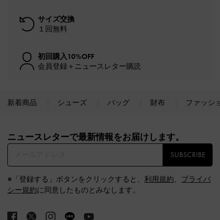
サイズ交換
１回無料
初回購入10%OFF
会員登録＋ニュースレター購読
新着商品
シューズ
バッグ
財布
ファッシ
Site footer
ニュースレターで最新情報をお届けします。​
SUBSCRIBE
※「登録する」ボタンをクリックすると、
利用規約
、
プライバ
シー規約
に同意したものとみなします。