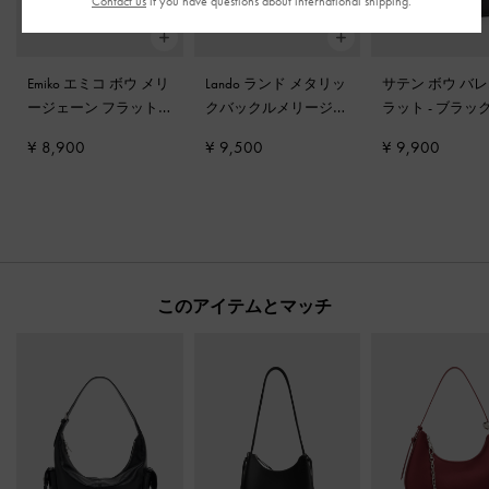
Contact us
if you have questions about international shipping.
Emiko エミコ ボウ メリ
Lando ランド メタリッ
サテン ボウ バ
ージェーン フラット
-
クバックルメリージェ
ラット
-
ブラッ
ブラック
ーンフラット
-
ブラッ
スチャー
¥ 8,900
¥ 9,500
¥ 9,900
ク2
このアイテムとマッチ