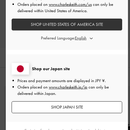
Orders placed on
www.charleskeith.com/us
can only be
Let us know what you think
delivered within United States of America.
レビューを書く
SHOP UNITED STATES OF AMERICA SITE
Preferred Language:
Shop our Japan site
おすすめのアイテム
Prices and payment amounts are displayed in
JPY ¥
.
Orders placed on
www.charleskeith.jp/jp
can only be
delivered within Japan.
SHOP JAPAN SITE