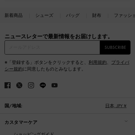
新着商品
シューズ
バッグ
財布
ファッシ
Site footer
ニュースレターで最新情報をお届けします。​
SUBSCRIBE
※「登録する」ボタンをクリックすると、
利用規約
、
プライバ
シー規約
に同意したものとみなします。
国/地域:
日本,
JPY ¥
カスタマーケア
ショッピングガイド