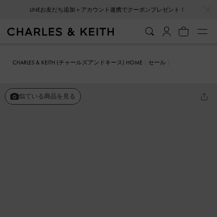
…
…
LINEお友だち追加＋アカウント連携でクーポンプレゼント！
CHARLES & KEITH (チャールズアンドキース) HOME
セール
シューズ
フラット
スクエアトゥ メリージェーンバレエフラット
似ている商品を見る