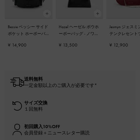
Bessie ベッシー サイド
Hazel ヘーゼル ボウホ
Jesmyn ジェスミ
ポケット ホーボーバ
ーボーバッグ
-
ノワー
テンクレセント
ッグ
-
ノワール
ル
ェイバッグ
-
バ
¥ 14,900
¥ 13,500
¥ 12,900
ディ
送料無料
一定金額以上のご購入が必要です*
サイズ交換
１回無料
初回購入10%OFF
会員登録＋ニュースレター購読