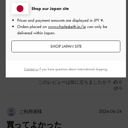
|
サイズ:
37/23.5cm
カラー:
ブラウン系
Shop our Japan site
デザイン
Prices and payment amounts are displayed in
JPY ¥
.
とてもよかった
Orders placed on
www.charleskeith.jp/jp
can only be
delivered within Japan.
品質
SHOP JAPAN SITE
とてもよかった
もっと見る
Contact us
if you have questions about international shipping.
このレビューは役に立ちましたか？
0
0
公
2024-06-24
ご利用者様
開
買ってよかった
日