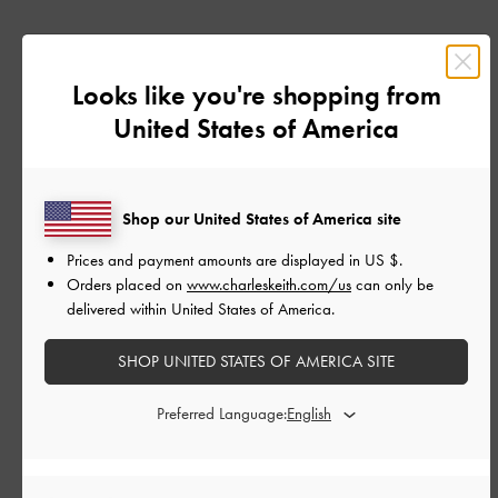
もっと見る
Looks like you're shopping from
このレビューは役に立ちましたか？
0
United States of America
0
Shop our United States of America site
公
2024-10-14
ご利用者様
開
Prices and payment amounts are displayed in
US $
.
mh-さんのレビュー
日
Orders placed on
www.charleskeith.com/us
can only be
delivered within United States of America.
SHOP UNITED STATES OF AMERICA SITE
足の形が綺麗に見える！
柔らかくて履きやすいです。クッション性は無いので長時間歩
Preferred Language:
く日に履くと少し足が疲れます。
でもそれ以上にデザインと使いやすさに優れていて本当に買っ
てよかったです！