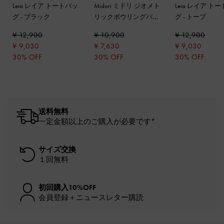
Leia レイア トートバッ
Midori ミドリ ジオメト
Leia レイア ト
グ
-
ブラック
リックボウリングバッ
グ
-
トープ
グ
-
ジェットブラック
¥ 12,900
¥ 10,900
¥ 12,900
¥ 9,030
¥ 7,630
¥ 9,030
30% OFF
30% OFF
30% OFF
送料無料
一定金額以上のご購入が必要です*
サイズ交換
１回無料
初回購入10%OFF
会員登録＋ニュースレター購読