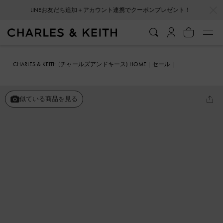
…
…
LINEお友だち追加＋アカウント連携でクーポンプレゼント！
CHARLES & KEITH (チャールズアンドキース) HOME
セール
シューズ
フラット
アーモンドトゥ ステッチトリムローファー
似ている商品を見る