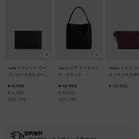
Ivette イヴェット ウー
Leia レイア トートバッ
Midori ミドリ 
ブンカードホルダー
-
グ
-
ブラック
リッククロスボ
ノワール
ッグ
-
ワインベ
¥ 5,900
¥ 12,900
¥ 10,900
ッド
¥ 4,130
¥ 9,030
30% OFF
30% OFF
送料無料