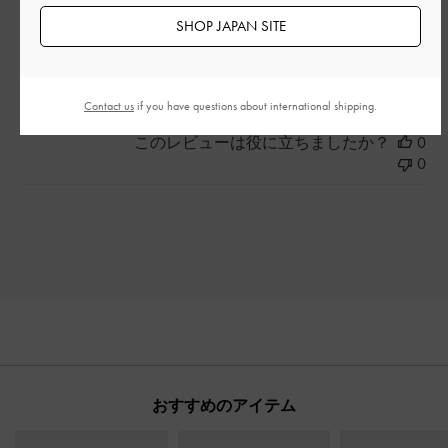
SHOP JAPAN SITE
とてもよかった
もっと見る
Contact us
if you have questions about international shipping.
このレビューは役に立ちましたか？
0
0
おすすめのアイテム