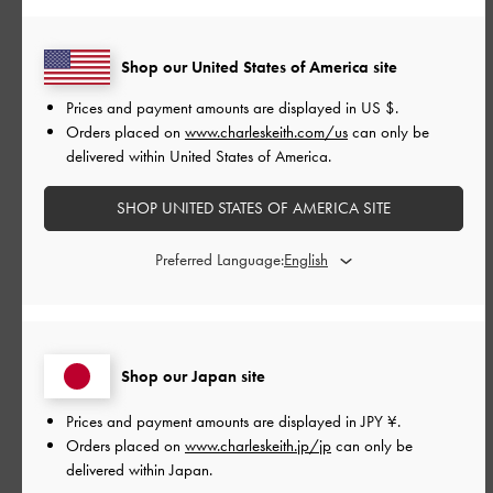
並べ替え
最新
:
Shop our United States of America site
公
2026-05-08
ご利用者様
Prices and payment amounts are displayed in
US $
.
開
Orders placed on
www.charleskeith.com/us
can only be
とても可愛いです。 どんな服装
日
delivered within United States of America.
にも合わせやすく最高です。
SHOP UNITED STATES OF AMERICA SITE
Preferred Language:
とても可愛いです。
どんな服装にも合わせやすく最高です。
|
サイズ:
35/22.5cm
カラー:
ブラック系
Shop our Japan site
デザイン
Prices and payment amounts are displayed in
JPY ¥
.
とてもよかった
Orders placed on
www.charleskeith.jp/jp
can only be
delivered within Japan.
品質