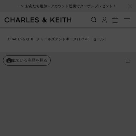
…
…
LINEお友だち追加＋アカウント連携でクーポンプレゼント！
CHARLES & KEITH (チャールズアンドキース) HOME
セール
シューズ
フラット
ペニーローファー
似ている商品を見る