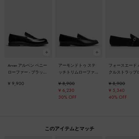
Arven アルベン ペニー
アーモンドトゥ ステ
フォースエード 
ローファー
-
ブラック
ッチトリムローファー
クルストラップ
ボックス
-
ブラックボックス
ァー
-
ブラック
¥ 9,900
¥ 8,900
¥ 8,900
チャー
¥ 6,230
¥ 5,340
30% OFF
40% OFF
このアイテムとマッチ