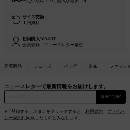
一定金額以上のご購入が必要です*
サイズ交換
１回無料
初回購入10%OFF
会員登録＋ニュースレター購読
新着商品
シューズ
バッグ
財布
ファッシ
Site footer
ニュースレターで最新情報をお届けします。​
SUBSCRIBE
※「登録する」ボタンをクリックすると、
利用規約
、
プライバ
シー規約
に同意したものとみなします。