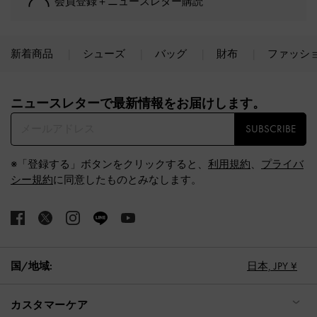
会員登録＋ニュースレター購読
新着商品
シューズ
バッグ
財布
ファッシ
Site footer
ニュースレターで最新情報をお届けします。​
SUBSCRIBE
※「登録する」ボタンをクリックすると、
利用規約
、
プライバ
シー規約
に同意したものとみなします。
国/地域:
日本,
JPY ¥
カスタマーケア