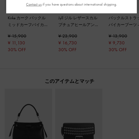
Contact us
if you have questions about international shipping.
Kirke カーク バックル
Jyll ジル レザースカル
バックルストラ
ミッドカーフバイカー
プチュアヒールアンク
バイカーブーツ
ブーツ
-
ブラック
ルブーツ
-
ブラックパ
ック
¥ 15,900
¥ 23,900
¥ 13,900
テント
¥ 11,130
¥ 16,730
¥ 9,730
30% OFF
30% OFF
30% OFF
このアイテムとマッチ