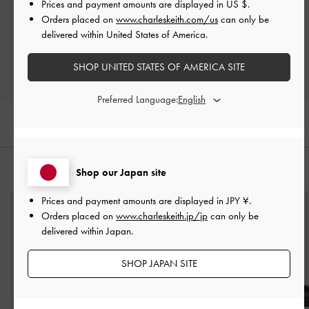
Prices and payment amounts are displayed in
US $
.
Let us know what you think
Orders placed on
www.charleskeith.com/us
can only be
delivered within United States of America.
レビューを書く
SHOP UNITED STATES OF AMERICA SITE
Preferred Language:
Shop our Japan site
おすすめのアイテム
Prices and payment amounts are displayed in
JPY ¥
.
Orders placed on
www.charleskeith.jp/jp
can only be
delivered within Japan.
SHOP JAPAN SITE