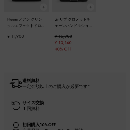
Noane ノアン クリン
Liv リブ グロメットチ
クルエフェクトドロウ
ェーンハンドルショル
ストリングトップハン
ダーバッグ
-
ノワール
¥ 11,900
¥ 16,900
ドルバッグ
-
ノワール
¥ 10,140
40% OFF
送料無料
一定金額以上のご購入が必要です*
サイズ交換
１回無料
初回購入10%OFF