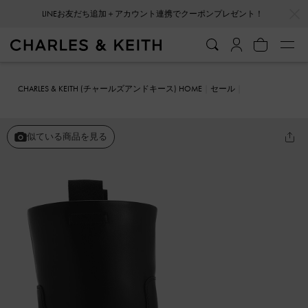
…
…
LINEお友だち追加＋アカウント連携でクーポンプレゼント！
CHARLES & KEITH (チャールズアンドキース) HOME
セール
シューズ
ブーツ
Kailey カイリー サイドバックルアンクルブーツ
似ている商品を見る