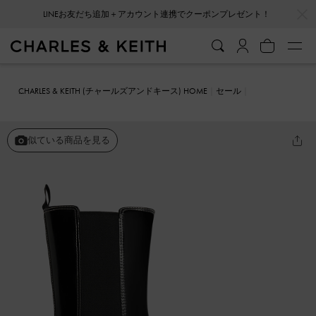
…
…
LINEお友だち追加＋アカウント連携でクーポンプレゼント！
CHARLES & KEITH (チャールズアンドキース) HOME
セール
シューズ
ブーツ
ステッチトリム プラットフォームミッドカーフチ
ェルシーブーツ
似ている商品を見る