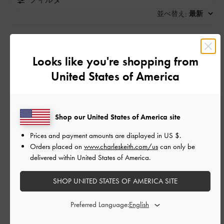
並べ替え
最新
:
公
2026-05-17
ご利用者様
Looks like you're shopping from
開
United States of America
来シーズンに向けて、黒のショ
日
ートブーツを購入しました。シ
ンプルなデザインながらも高級
Shop our United States of America site
感があり、コーディネートを選
Prices and payment amounts are displayed in
US $
.
Orders placed on
www.charleskeith.com/us
can only be
ばない点が気に入っています。
delivered within United States of America.
履
SHOP UNITED STATES OF AMERICA SITE
Preferred Language:
来シーズンに向けて、黒のショートブーツを購入しました。シ
ンプルなデザインながらも高級感があり、コーディネートを選