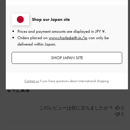
ばない点が気に入っています。履き心地も良く、長時間歩いて
も疲れにくいです。デニムからスカートまで幅広く合わせられ
そうで、今から活躍が楽しみです。
Shop our Japan site
|
サイズ:
35/22.5cm
カラー:
ブラック系
Prices and payment amounts are displayed in
JPY ¥
.
Orders placed on
www.charleskeith.jp/jp
can only be
デザイン
delivered within Japan.
とてもよかった
SHOP JAPAN SITE
品質
とてもよかった
Contact us
if you have questions about international shipping.
もっと見る
このレビューは役に立ちましたか？
0
0