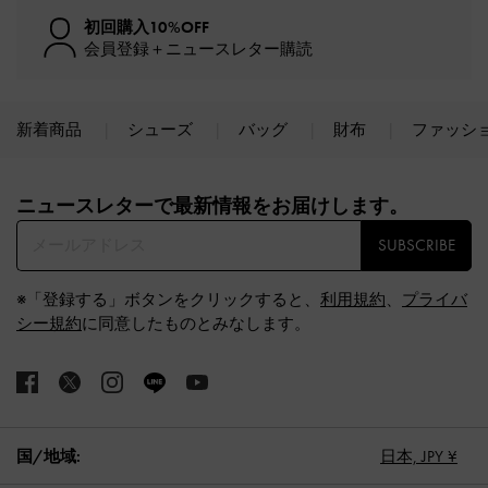
初回購入10%OFF
会員登録＋ニュースレター購読
新着商品
シューズ
バッグ
財布
ファッシ
Site footer
ニュースレターで最新情報をお届けします。​
SUBSCRIBE
※「登録する」ボタンをクリックすると、
利用規約
、
プライバ
シー規約
に同意したものとみなします。
国/地域:
日本,
JPY ¥