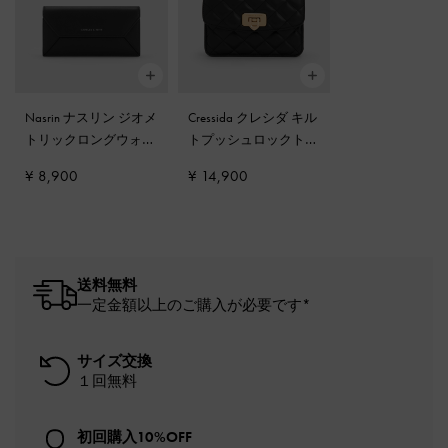
Nasrin ナスリン ジオメ
Cressida クレシダ キル
トリックロングウォレ
トプッシュロックトッ
ット
-
ノワール
プハンドルバッグ
-
ブ
¥ 8,900
¥ 14,900
ラック
送料無料
一定金額以上のご購入が必要です*
サイズ交換
１回無料
初回購入10%OFF