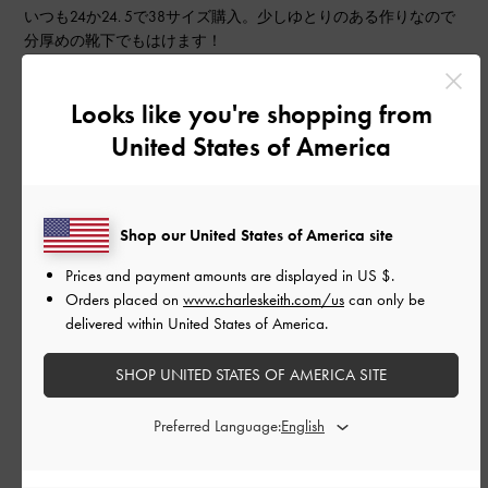
いつも24か24. 5で38サイズ購入。少しゆとりのある作りなので
分厚めの靴下でもはけます！
|
サイズ:
38/24cm
カラー:
ブラック系
Looks like you're shopping from
デザイン
United States of America
良かった
品質
Shop our United States of America site
とても良かった
Prices and payment amounts are displayed in
US $
.
Orders placed on
www.charleskeith.com/us
can only be
もっと見る
delivered within United States of America.
SHOP UNITED STATES OF AMERICA SITE
このレビューは役に立ちましたか？
0
0
Preferred Language: