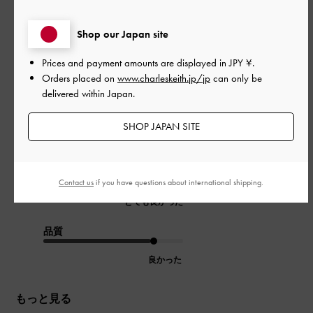
公
2024-10-27
ご利用者様
開
歩きやすい
日
Shop our Japan site
Prices and payment amounts are displayed in
JPY ¥
.
Orders placed on
www.charleskeith.jp/jp
can only be
delivered within Japan.
海外旅行に履いていきましたが、ソールが厚くて柔らかいの
で、一日たくさん歩いても疲れにくかったです！色味も可愛い
です！
SHOP JAPAN SITE
|
サイズ:
37/23.5cm
カラー:
ブラウン系
デザイン
Contact us
if you have questions about international shipping.
とても良かった
品質
良かった
もっと見る