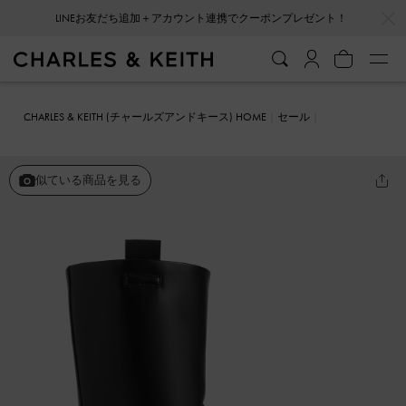
…
…
LINEお友だち追加＋アカウント連携でクーポンプレゼント！
CHARLES & KEITH (チャールズアンドキース) HOME
セール
シューズ
ブーツ
ダブルプルタブ カーフブーツ
似ている商品を見る