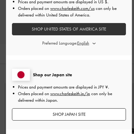
Prices and payment amounts are displayed in
US $
.
Let us know what you think
Orders placed on
www.charleskeith.com/us
can only be
delivered within United States of America.
レビューを書く
SHOP UNITED STATES OF AMERICA SITE
Preferred Language:
Shop our Japan site
おすすめのアイテム
Prices and payment amounts are displayed in
JPY ¥
.
Orders placed on
www.charleskeith.jp/jp
can only be
delivered within Japan.
SHOP JAPAN SITE