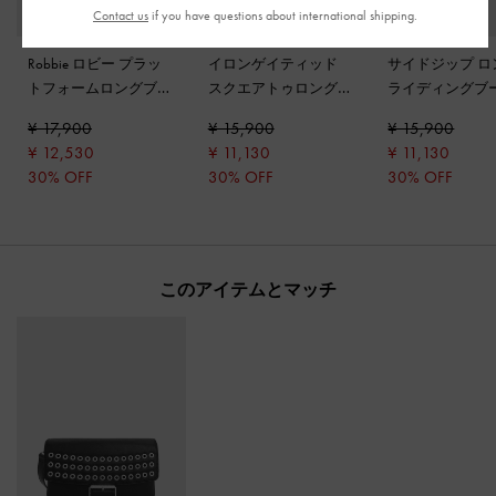
Contact us
if you have questions about international shipping.
Robbie ロビー プラッ
イロンゲイティッド
サイドジップ ロ
トフォームロングブー
スクエアトゥロングブ
ライディングブ
ツ
-
ブラック
ーツ
-
ブラックパテン
ブラック
¥ 17,900
¥ 15,900
¥ 15,900
ト
¥ 12,530
¥ 11,130
¥ 11,130
30% OFF
30% OFF
30% OFF
このアイテムとマッチ