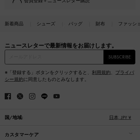
会員登録＋ニュースレター購読
新着商品
シューズ
バッグ
財布
ファッシ
Site footer
ニュースレターで最新情報をお届けします。​
SUBSCRIBE
※「登録する」ボタンをクリックすると、
利用規約
、
プライバ
シー規約
に同意したものとみなします。
国/地域:
日本,
JPY ¥
カスタマーケア