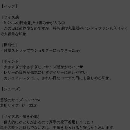
【バッグ】
［サイズ感］
・約26cmの日傘兼折り畳み傘が入る◎
・この日は荷物少なめですが、持ち運び充電器やハンディファンも入りそう
で大容量な印象
［機能性］
・付属ストラップでショルダーにもできる2way
［ポイント］
・大きすぎず小さすぎないサイズ感がかわいい❤︎
・レザーの質感が傷気にせずデイリーに使いやすい
・カジュアルスタイル、きれい目なコーデの日にも楽しめる印象。
【シューズ】
普段のサイズ : 23.5〜24
着用サイズ : 37（23.5）
［サイズ感・履き心地］
・個人的にゆとりがあるので厚手の靴下着用しました！
厚手の靴下お持ちでない方は、中敷きを入れると安心かと思います。