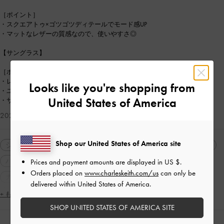
［ポイント］
・スクエアトゥ×ゴツゴツディテールでモード感UP
・マットなレザーの質感なので、使いやすさ◎
【サングラス】
［ポイント］
・レンズは少し透け感あり
Looks like you're shopping from
・ユニークなフレームデザインが、エッジを効かせてくれる。
United States of America
・サングラス自体が軽く、ずっと付けていても疲れない印象。
2026-06-03 にアップロード
Shop our United States of America site
シューズ
ロングブーツ
バッグ
ショルダーバッグ
ハンドバッグ
サングラス
モノトーン
neutralcolor
Prices and payment amounts are displayed in
US $
.
Orders placed on
www.charleskeith.com/us
can only be
カジュアル
2WAY・3WAY
ストリート
delivered within United States of America.
ジェンダーレス
コンサバティブ
+ もっと見る
SHOP UNITED STATES OF AMERICA SITE
シンプル・ベーシック
ミニマル
ナチュラル