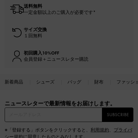
送料無料
一定金額以上のご購入が必要です*
サイズ交換
１回無料
初回購入10%OFF
会員登録＋ニュースレター購読
新着商品
シューズ
バッグ
財布
ファッシ
Site footer
ニュースレターで最新情報をお届けします。​
SUBSCRIBE
※「登録する」ボタンをクリックすると、
利用規約
、
プライバ
シー規約
に同意したものとみなします。