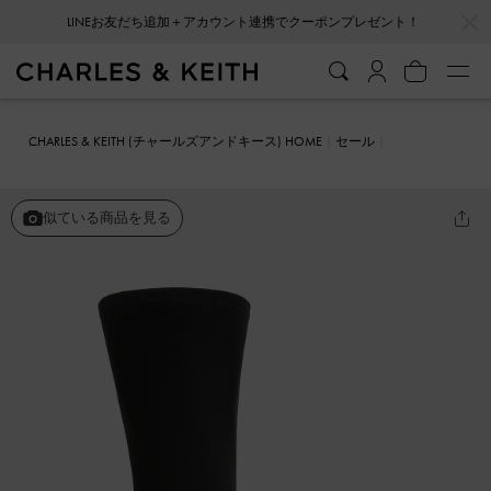
…
…
LINEお友だち追加＋アカウント連携でクーポンプレゼント！
CHARLES & KEITH (チャールズアンドキース) HOME
セール
シューズ
ブーツ
テクスチャー ブレードヒールポインテッドトゥカ
ーフブーツ
似ている商品を見る