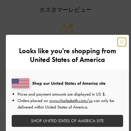
カスタマーレビュー
ご感想をお聞かせください
Looks like you're shopping from
United States of America
Let us know what you think
レビューを書く
Shop our United States of America site
Prices and payment amounts are displayed in
US $
.
Orders placed on
www.charleskeith.com/us
can only be
delivered within United States of America.
SHOP UNITED STATES OF AMERICA SITE
おすすめのアイテム