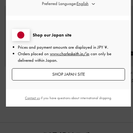
Preferred Language:
Shop our Japan site
Prices and payment amounts are displayed in
JPY ¥
.
Orders placed on
www.charleskeith.jp/jp
can only be
delivered within Japan.
SHOP JAPAN SITE
Lorde ロード ブレード
Jyll ジル レザースカル
Robbie ロビー 
ヒールロングブーツ
-
プチュアヒールアンク
トフォームロン
ブラック
ルブーツ
-
ブラックパ
ツ
-
ブラック
¥ 15,900
¥ 23,900
¥ 17,900
テント
¥ 9,540
¥ 16,730
¥ 12,530
Contact us
if you have questions about international shipping.
40% OFF
30% OFF
30% OFF