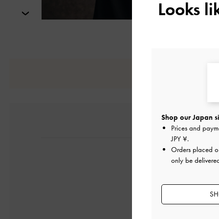
Looks l
次
Shop our Japan si
Prices and paym
JPY ¥
.
Orders placed 
only be delivere
SH