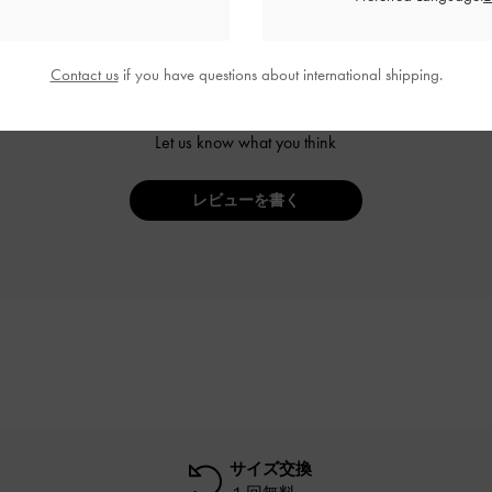
Contact us
if you have questions about international shipping.
ご感想をお聞かせください
Let us know what you think
レビューを書く
サイズ交換