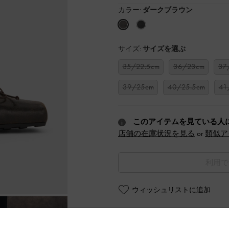
カラー:
ダークブラウン
サイズ:
サイズを選ぶ
35/22.5cm
36/23cm
37
39/25cm
40/25.5cm
41
このアイテムを見ている人
店舗の在庫状況を見る
or
類似ア
利用で
ウィッシュリストに追加
商品説明
商品詳細 / お手入れ方法