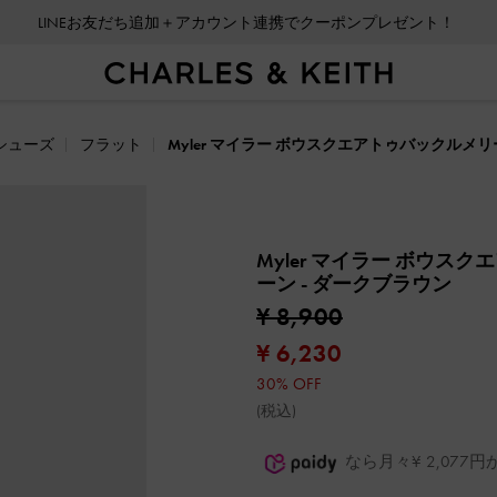
LINEお友だち追加＋アカウント連携でクーポンプレゼント！
シューズ
フラット
Myler マイラー ボウスクエアトゥバックルメ
Myler マイラー ボウス
ーン
- ダークブラウン
¥ 8,900
¥ 6,230
30% OFF
(税込)
なら月々¥ 2,07