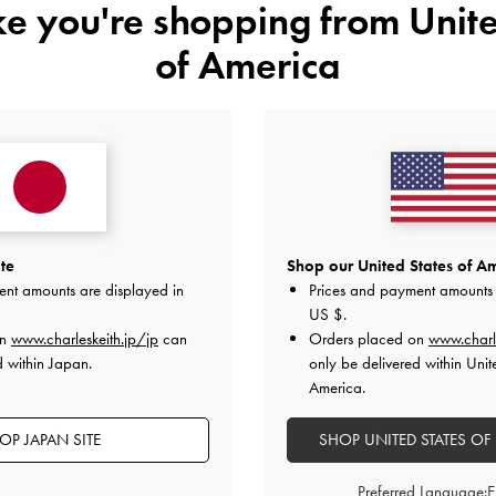
ike you're shopping from
Unite
特典
配送 & 返品
of America
レビューは購入した方のみ投稿ができます。
te
Shop our United States of Am
ent amounts are displayed in
Prices and payment amounts 
US $
.
on
www.charleskeith.jp/jp
can
Orders placed on
www.charl
d within Japan.
only be delivered within Unit
America.
カスタマーレビュー
OP JAPAN SITE
SHOP UNITED STATES OF
Preferred Language: