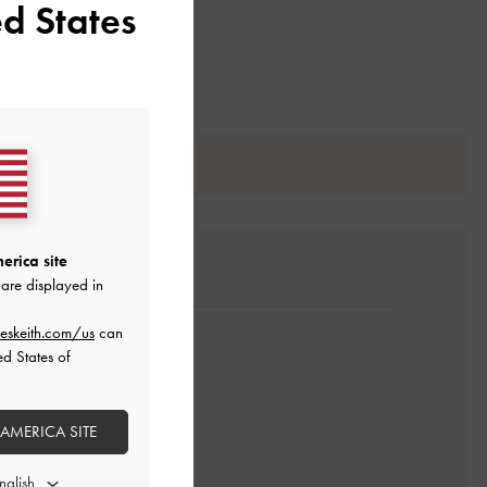
d States
erica site
are displayed in
eskeith.com/us
can
ed States of
 AMERICA SITE