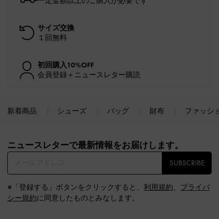
一定金額以上のご購入が必要です*
サイズ交換
１回無料
初回購入10%OFF
会員登録＋ニュースレター購読
新着商品
シューズ
バッグ
財布
ファッシ
Site footer
ニュースレターで最新情報をお届けします。​
SUBSCRIBE
※「登録する」ボタンをクリックすると、
利用規約
、
プライバ
シー規約
に同意したものとみなします。