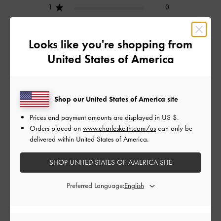
1
0
Looks like you're shopping from
レビューを書く
United States of America
デザイン
Shop our United States of America site
とても良かった
Prices and payment amounts are displayed in
US $
.
Orders placed on
www.charleskeith.com/us
can only be
品質
delivered within United States of America.
とても良かった
SHOP UNITED STATES OF AMERICA SITE
もっと見る
Preferred Language:
フィルター