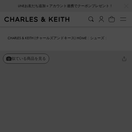
…
…
LINEお友だち追加＋アカウント連携でクーポンプレゼント！
CHARLES & KEITH (チャールズアンドキース) HOME
シューズ
スニーカー
Louise ルーイ レーストリムスニーカー
似ている商品を見る