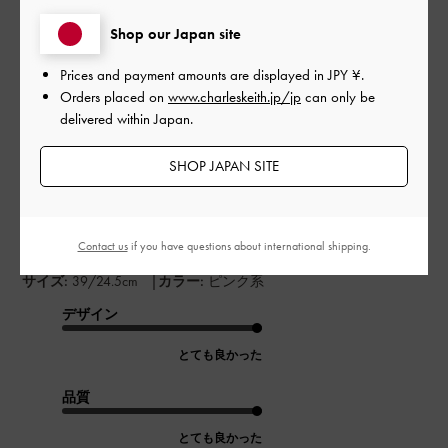
並べ替え
最新
:
Shop our Japan site
Prices and payment amounts are displayed in
JPY ¥
.
公
2026-04-25
ご利用者様
Orders placed on
www.charleskeith.jp/jp
can only be
開
delivered within Japan.
贈答用
日
SHOP JAPAN SITE
友人のプレゼントとして贈らせていただきました！デザインや
履き心地についてはとても満足していたようです。
Contact us
if you have questions about international shipping.
|
サイズ:
39/24.5cm
カラー:
ピンク系
デザイン
とても良かった
品質
とても良かった