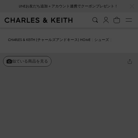
…
…
LINEお友だち追加＋アカウント連携でクーポンプレゼント！
会員登録＋ニュースレター登録で10%OFFクーポンプレゼント！
CHARLES & KEITH (チャールズアンドキース) HOME
シューズ
ウェッジ
エスパドリーユ トングサンダル
似ている商品を見る