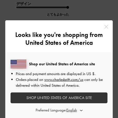
デザイン
とてもよかった
品質
Looks like you're shopping from
とてもよかった
United States of America
もっと見る
Shop our United States of America site
このレビューは役に立ちましたか？
0
0
Prices and payment amounts are displayed in
US $
.
Orders placed on
www.charleskeith.com/us
can only be
delivered within United States of America.
公
2024-07-31
ご利用者様
SHOP UNITED STATES OF AMERICA SITE
開
w. 3さんのレビュー
日
Preferred Language: