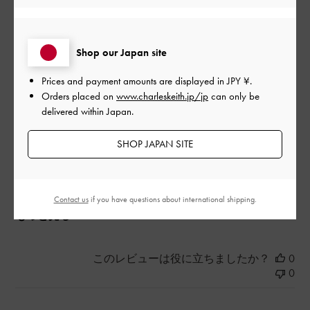
すごくかわいいですが私の場合は靴擦れ結構しました。長時間
歩く時はお勧めしません。
Shop our Japan site
|
サイズ:
37/23.5cm
カラー:
ホワイト系
Prices and payment amounts are displayed in
JPY ¥
.
デザイン
Orders placed on
www.charleskeith.jp/jp
can only be
delivered within Japan.
とてもよかった
SHOP JAPAN SITE
品質
とてもよかった
Contact us
if you have questions about international shipping.
もっと見る
このレビューは役に立ちましたか？
0
0