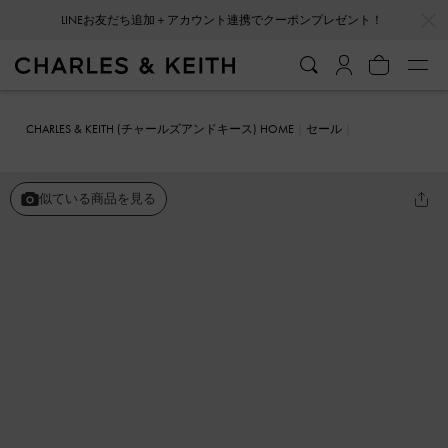
…
…
LINEお友だち追加＋アカウント連携でクーポンプレゼント！
CHARLES & KEITH (チャールズアンドキース) HOME
セール
シューズ
ミュール
バックルストラップ フラットフォームミュール
似ている商品を見る