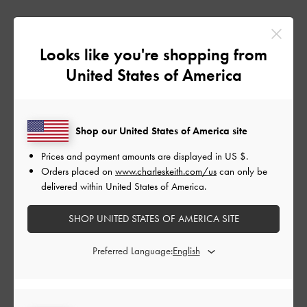
品質
Looks like you're shopping from
とてもよかった
United States of America
もっと見る
Shop our United States of America site
フィルター
Prices and payment amounts are displayed in
US $
.
並べ替え
最新
:
Orders placed on
www.charleskeith.com/us
can only be
delivered within United States of America.
公
2024-03-16
ご利用者様
SHOP UNITED STATES OF AMERICA SITE
開
とってもラクに履けます
日
Preferred Language:
見た目よりずっと軽く、高さがあるのに歩きやすいです。普段