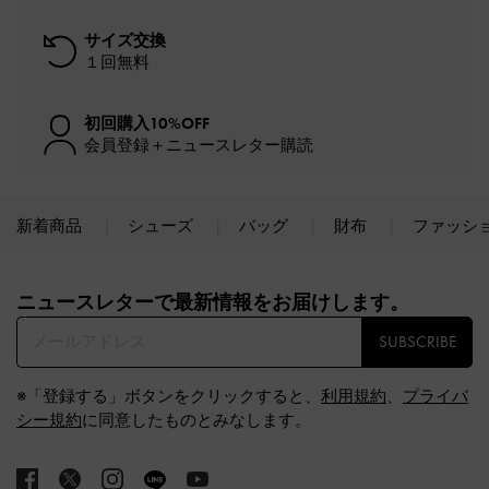
サイズ交換
１回無料
初回購入10%OFF
会員登録＋ニュースレター購読
新着商品
シューズ
バッグ
財布
ファッシ
Site footer
ニュースレターで最新情報をお届けします。​
SUBSCRIBE
※「登録する」ボタンをクリックすると、
利用規約
、
プライバ
シー規約
に同意したものとみなします。