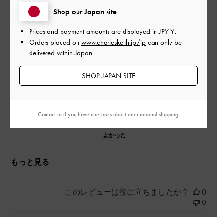
25cmを履いていて、素足でもソックスと合わせてでも39サイズ
Shop our Japan site
がぴったりでした。土踏まずの部分が立体的になっているの
で、足の裏がぺたんこの私は時々土踏まずの部分が痛くなりま
Prices and payment amounts are displayed in
JPY ¥
.
すが、そこまで気にならないです。
Orders placed on
www.charleskeith.jp/jp
can only be
delivered within Japan.
|
サイズ:
40/25cm
カラー:
ブラック系
SHOP JAPAN SITE
デザイン
とてもよかった
Contact us
if you have questions about international shipping.
品質
よかった
もっと見る
このレビューは役に立ちましたか？
0
0