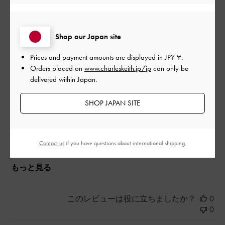
最近の雨の日は雨量が半端無く、レインブーツはあまりに暑い
と思い、こちらを購入。憂鬱な雨の日。予想通り、足元濡れ
Shop our Japan site
ず、滑らず、気分も上々で通勤できています。
Prices and payment amounts are displayed in
JPY ¥
.
|
サイズ:
37/23.5cm
カラー:
ブラック系
Orders placed on
www.charleskeith.jp/jp
can only be
デザイン
delivered within Japan.
とても良かった
SHOP JAPAN SITE
品質
とても良かった
Contact us
if you have questions about international shipping.
もっと見る
このレビューは役に立ちましたか？
0
0