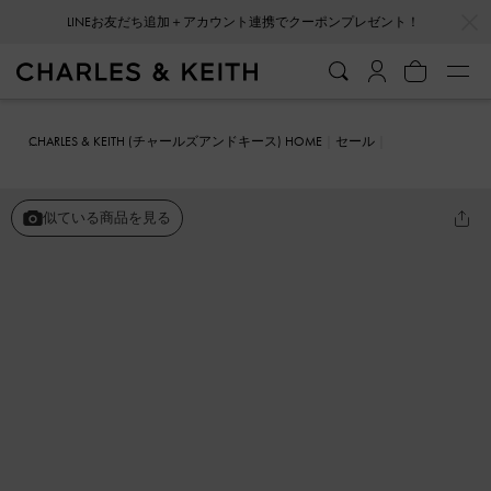
LINEお友だち追加＋アカウント連携でクーポンプレゼント！
…
…
会員登録＋ニュースレター登録で10%OFFクーポンプレゼント！
CHARLES & KEITH (チャールズアンドキース) HOME
セール
シューズ
パンプス
Pixie ピクシー パテントプラットフォームロー
ファー
似ている商品を見る