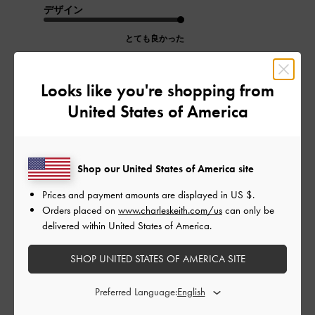
デザイン
とても良かった
品質
Looks like you're shopping from
とても良かった
United States of America
もっと見る
Shop our United States of America site
このレビューは役に立ちましたか？
0
0
Prices and payment amounts are displayed in
US $
.
Orders placed on
www.charleskeith.com/us
can only be
delivered within United States of America.
公
2024-07-22
ご利用者様
SHOP UNITED STATES OF AMERICA SITE
開
雨の日用に購入
日
Preferred Language: