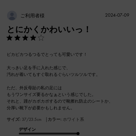
公
2024-07-09
ご利用者様
開
とにかくかわいいっ！
日
ピカピカつるつるでとっても可愛いです！
大っきい足を手に入れた感じで、
汚れが着いてもすぐ取れるぐらいツルツルです。
ただ、外反母趾の私の足には
もうワンサイズ要るかなぁという感じでした。
それと、踵がカポカポするので靴擦れ防止のシートか、
分厚い靴下が必要かもしれません。
|
サイズ:
37/23.5cm
カラー:
ホワイト系
デザイン