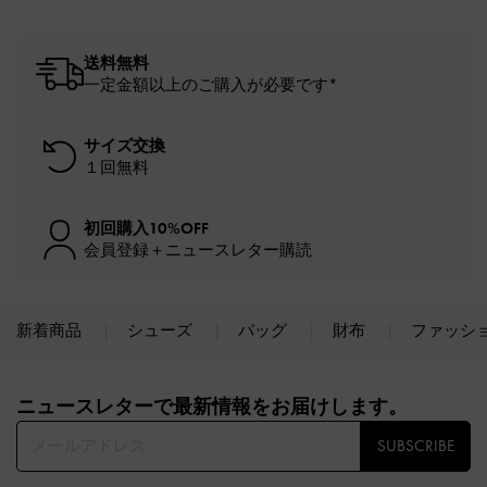
送料無料
一定金額以上のご購入が必要です*
サイズ交換
１回無料
初回購入10%OFF
会員登録＋ニュースレター購読
新着商品
シューズ
バッグ
財布
ファッシ
Site footer
ニュースレターで最新情報をお届けします。​
SUBSCRIBE