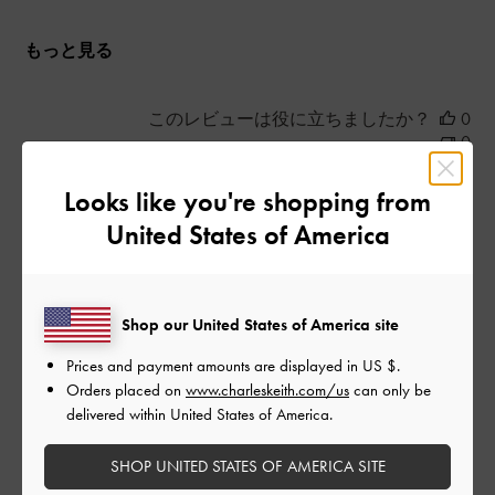
もっと見る
このレビューは役に立ちましたか？
0
0
Looks like you're shopping from
United States of America
公
2024-02-03
ご利用者様
開
可愛い
日
Shop our United States of America site
Prices and payment amounts are displayed in
US $
.
見た時に買いたいと思うブーツです(((o(*ﾟ▽ﾟ*)o)))一目惚れでサ
Orders placed on
www.charleskeith.com/us
can only be
イズが売れ切れでなかったんですけどこまめに見てたらサイズ
delivered within United States of America.
があったのですぐに買いました。
すごく履きやすいです買えて良かった(*^_^*)
SHOP UNITED STATES OF AMERICA SITE
|
サイズ:
37/23.5cm
カラー:
グリーン系