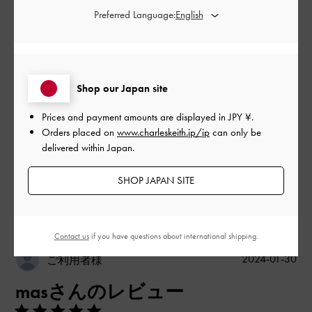
Preferred Language:
デザイン
とてもよかった
品質
Shop our Japan site
とてもよかった
Prices and payment amounts are displayed in
JPY ¥
.
Orders placed on
www.charleskeith.jp/jp
can only be
もっと見る
delivered within Japan.
SHOP JAPAN SITE
このレビューは役に立ちましたか？
0
0
Contact us
if you have questions about international shipping.
公
2024-01-30
ご利用者様
開
masさんのレビュー
日