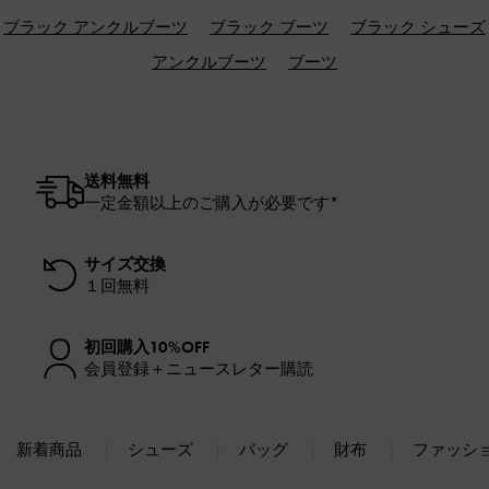
ブラック アンクルブーツ
ブラック ブーツ
ブラック シューズ
アンクルブーツ
ブーツ
送料無料
一定金額以上のご購入が必要です*
サイズ交換
１回無料
初回購入10%OFF
会員登録＋ニュースレター購読
新着商品
シューズ
バッグ
財布
ファッシ