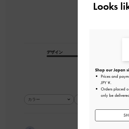
Looks l
デザイン
品質
とてもよかった
Shop our Japan si
Prices and paym
JPY ¥
.
Orders placed 
only be delivere
カラー
サイズ
全て
全て
SH