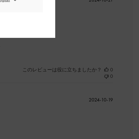
開
日
た
このレビューは役に立ちましたか？
0
0
公
2024-10-19
開
日