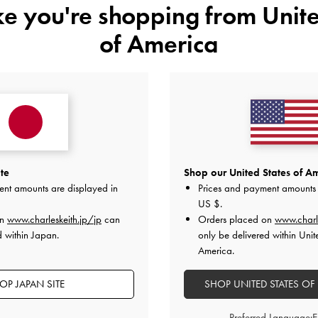
ike you're shopping from
Unite
2
0
of America
1
0
快適さ
とてもよかった
よかった
te
Shop our United States of Am
ent amounts are displayed in
Prices and payment amounts 
US $
.
on
www.charleskeith.jp/jp
can
Orders placed on
www.charl
d within Japan.
only be delivered within Unit
デザイン
品質
快適さ
America.
全て
全て
全て
OP JAPAN SITE
SHOP UNITED STATES OF
Preferred Language: