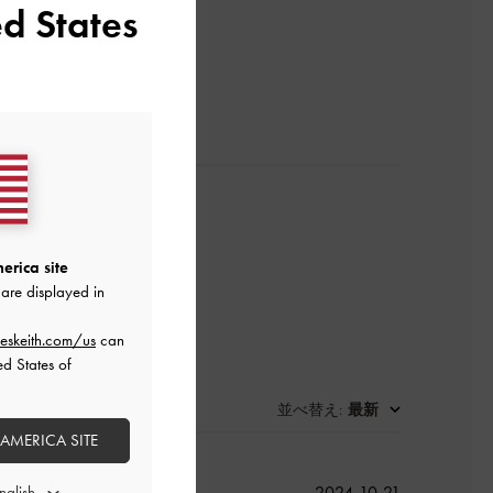
d States
レビューを書く
erica site
are displayed in
eskeith.com/us
can
ed States of
並べ替え
最新
:
 AMERICA SITE
公
2024-10-21