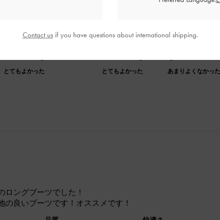
Contact us
if you have questions about international shipping.
品質
快適さ
とてもよかった
とてもよかった
あまりよくなかっ
のロングブーツでした！
地の良いブーツです！オススメです！
品質
快適さ