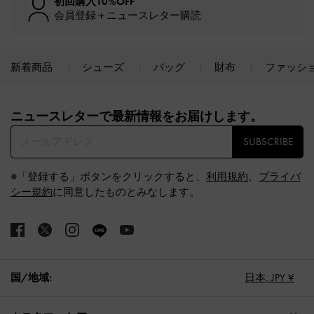
初回購入10%OFF
会員登録＋ニュースレター購読
新着商品
シューズ
バッグ
財布
ファッシ
Site footer
ニュースレターで最新情報をお届けします。​
SUBSCRIBE
※「登録する」ボタンをクリックすると、
利用規約
、
プライバ
シー規約
に同意したものとみなします。
国/地域:
日本,
JPY ¥