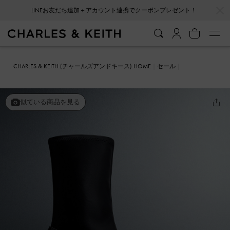
…
…
LINEお友だち追加＋アカウント連携でクーポンプレゼント！
CHARLES & KEITH (チャールズアンドキース) HOME
セール
シューズ
ブーツ
メタリックアクセント プラットフォームアンクル
ブーツ
似ている商品を見る