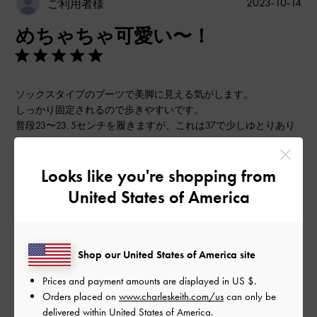
公
2023-10-14
ご利用者様
開
めちゃちゃ可愛い〜！
日
ソックスタイプのブーツで美脚に見える気がします。
しっかり固定されるので歩きやすいです。
普段23〜23. 5センチを履きますが、これは37で少しゆとりあり
でした。
|
サイズ:
37/23.5cm
カラー:
ブラック系
Looks like you're shopping from
デザイン
United States of America
とてもよかった
品質
Shop our United States of America site
よかった
Prices and payment amounts are displayed in
US $
.
Orders placed on
www.charleskeith.com/us
can only be
delivered within United States of America.