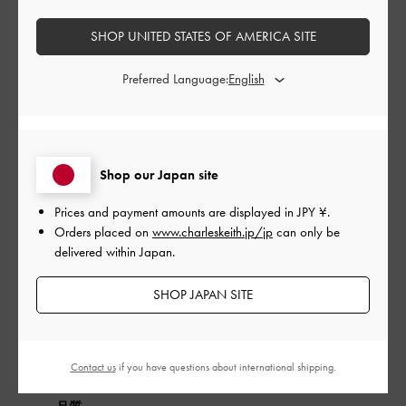
もっと見る
SHOP UNITED STATES OF AMERICA SITE
このレビューは役に立ちましたか？
0
0
Preferred Language:
公
2023-10-06
ご利用者様
開
Shop our Japan site
良い
日
Prices and payment amounts are displayed in
JPY ¥
.
Orders placed on
www.charleskeith.jp/jp
can only be
delivered within Japan.
サイズもちょうどで歩きやすい
SHOP JAPAN SITE
|
サイズ:
37/23.5cm
カラー:
ブラック系
デザイン
Contact us
if you have questions about international shipping.
よかった