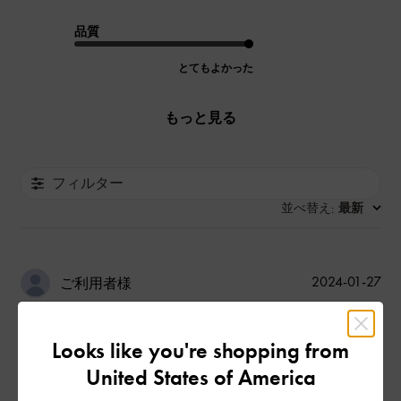
品質
とてもよかった
もっと見る
フィルター
並べ替え
最新
:
公
2024-01-27
ご利用者様
開
欲しい（探してた）ものが手に
日
Looks like you're shopping from
入った一足
United States of America