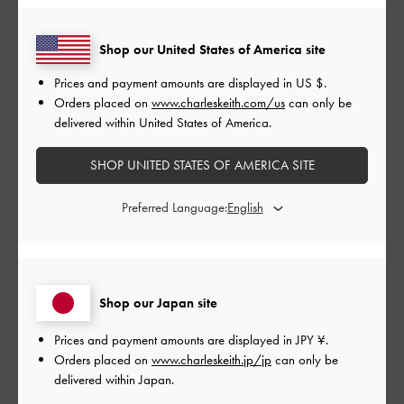
シャープな爪先、変形ヒールで綺麗さを求めていた矢先、ドン
Shop our United States of America site
ピシャなっていうくらい欲しかった一足だった。一見、筒部分
がぴったりしていて、きつそうな感じがあったが、そんなこと
Prices and payment amounts are displayed in
US $
.
なく、肌に合わせるようにと楽さが一番だった。ヒールも高さ
Orders placed on
www.charleskeith.com/us
can only be
も感じず、スニーカーより凄く楽で、疲れにくいと履いて歩い
delivered within United States of America.
てみた印象だった。
|
サイズ:
37/23.5cm
カラー:
ブラック系
SHOP UNITED STATES OF AMERICA SITE
デザイン
Preferred Language:
とてもよかった
品質
Shop our Japan site
とてもよかった
Prices and payment amounts are displayed in
JPY ¥
.
もっと見る
Orders placed on
www.charleskeith.jp/jp
can only be
delivered within Japan.