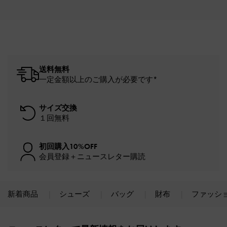
送料無料
一定金額以上のご購入が必要です*
サイズ交換
１回無料
初回購入10%OFF
会員登録＋ニュースレター購読
新着商品
シューズ
バッグ
財布
ファッシ
Site footer