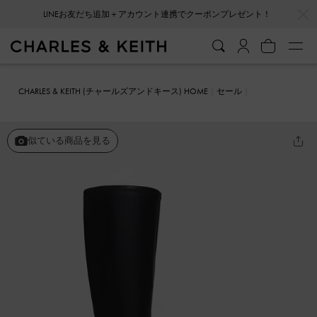
…
…
LINEお友だち追加＋アカウント連携でクーポンプレゼント！
CHARLES & KEITH (チャールズアンドキース) HOME
セール
シューズ
ブーツ
Devon デボン スカルプチュアヒールロングブーツ
似ている商品を見る