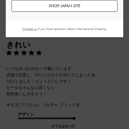
このレビューは役に立ちましたか？
0
SHOP JAPAN SITE
0
Contact us
if you have questions about international shipping.
公
2024-01-15
ご利用者様
開
きれい
日
いつも23. 5か24センチ履いています。
店舗で試着し、37だとかかとが浮いてしまった為
36にしました！ちょうどいいです！
ヒールもそんなに高くなく
普段使いしやすそう！
|
サイズ:
37/23.5cm
カラー:
ブラック系
デザイン
とてもよかった