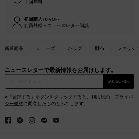
１回無料
初回購入10%OFF
会員登録＋ニュースレター購読
新着商品
シューズ
バッグ
財布
ファッシ
Site footer
ニュースレターで最新情報をお届けします。​
SUBSCRIBE
※「登録する」ボタンをクリックすると、
利用規約
、
プライバ
シー規約
に同意したものとみなします。