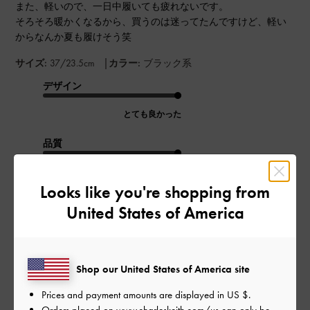
また、軽いので、一日中履いても疲れないです。
そろそろ暖かくなるから、買うのは迷ってたんですけど、軽い
からなんか夏も履けそう笑
|
サイズ:
37/23.5cm
カラー:
ブラック系
デザイン
とても良かった
品質
とても良かった
Looks like you're shopping from
United States of America
もっと見る
このレビューは役に立ちましたか？
0
0
Shop our United States of America site
Prices and payment amounts are displayed in
US $
.
Orders placed on
www.charleskeith.com/us
can only be