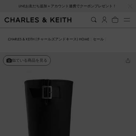
…
…
LINEお友だち追加＋アカウント連携でクーポンプレゼント！
CHARLES & KEITH (チャールズアンドキース) HOME
セール
シューズ
ブーツ
メタリックバックル ロングブーツ
似ている商品を見る