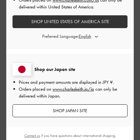
公
2023-12-08
ご利用者様
delivered within United States of America.
開
楽ちんです！
日
SHOP UNITED STATES OF AMERICA SITE
Preferred Language:
見た目はゴツめなのですが軽くて履き心地がよく、初めて履い
た日も靴擦れすることなく履きやすかったです。
長さも絶妙でスタイルが良くみえます。
Shop our Japan site
|
サイズ:
37/23.5cm
カラー:
ブラック系
Prices and payment amounts are displayed in
JPY ¥
.
デザイン
Orders placed on
www.charleskeith.jp/jp
can only be
delivered within Japan.
普通
品質
SHOP JAPAN SITE
あまり良くなかった
Contact us
if you have questions about international shipping.
もっと見る