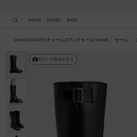
…
…
MENU
SHOES
BAGS
CHARLES & KEITH (チャールズアンドキース) HOME
セール
戻る
似ている商品を見る