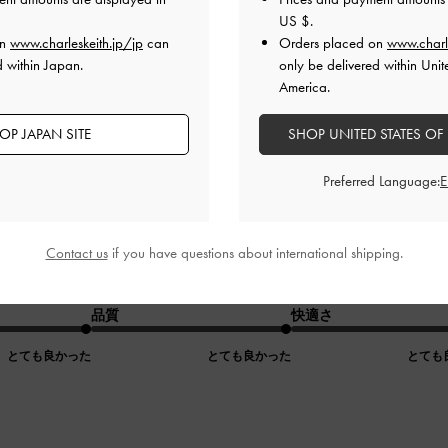
US $
.
on
www.charleskeith.jp/jp
can
Orders placed on
www.charl
d within Japan.
only be delivered within Unit
America.
OP JAPAN SITE
SHOP UNITED STATES OF
ト
Preferred Language:
素敵なブーツです。
^)
Contact us
if you have questions about international shipping.
日中履いても疲れないです。
から、買うのは迷ってたんですけど、軽いからなんか夏も履け
品質
快適さ
とても良かった
とても良かった
とても