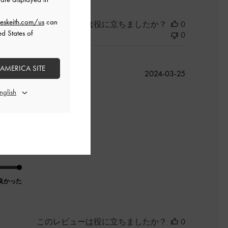
eskeith.com/us
can
このレビューは役に立ちましたか？
0
ed States of
0
 AMERICA SITE
公
2024-03-25
開
日
そう笑
良かった
このレビューは役に立ちましたか？
0