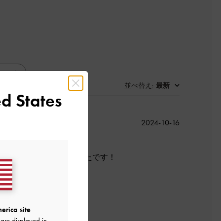
並べ替え
最新
:
d States
公
2024-10-16
開
日
したがとっても可愛かったです！
良かった
erica site
are displayed in