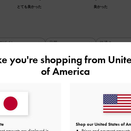
とても良かった
良かった
デザイン
品質
快適さ
全て
全て
全て
ike you're shopping from
Unite
of America
でくれた！
ントで渡したらとても喜んでくれました！履いたところも見ま
ったようです！
品質
快適さ
とても良かった
とても良かった
とても
te
Shop our United States of Am
ent amounts are displayed in
Prices and payment amounts 