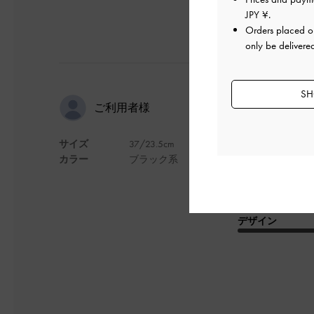
JPY ¥
.
Orders placed 
only be delivere
SH
パーフェク
ご利用者様
サイズ
37/23.5cm
履きやすくてとても
カラー
ブラック系
前は丸くて可愛いい(^
また、軽いので、一
そろそろ暖かくなる
デザイン