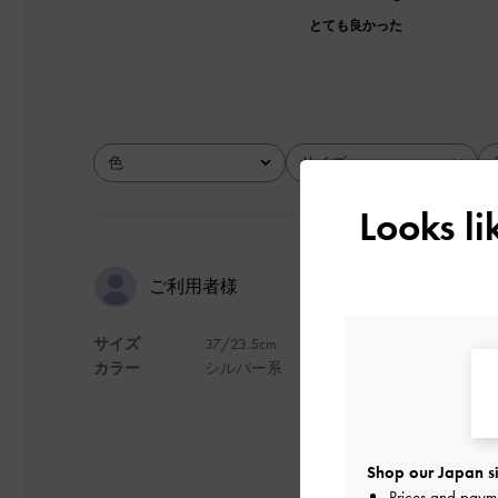
とても良かった
色
サイズ
全て
全て
Looks l
友達が喜ん
ご利用者様
サイズ
37/23.5cm
友達の誕生日プレゼ
カラー
シルバー系
サイズもぴったりだ
デザイン
Shop our Japan si
Prices and paym