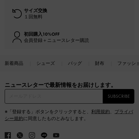
サイズ交換
１回無料
初回購入10%OFF
会員登録＋ニュースレター購読
新着商品
シューズ
バッグ
財布
ファッシ
Site footer
ニュースレターで最新情報をお届けします。​
SUBSCRIBE
※「登録する」ボタンをクリックすると、
利用規約
、
プライバ
シー規約
に同意したものとみなします。