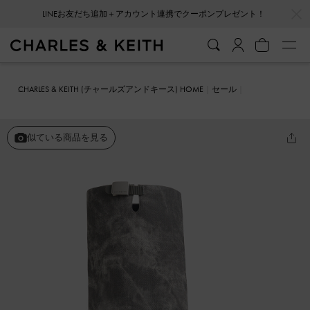
…
…
LINEお友だち追加＋アカウント連携でクーポンプレゼント！
会員登録＋ニュースレター登録で10%OFFクーポンプレゼント！
CHARLES & KEITH (チャールズアンドキース) HOME
セール
シューズ
ブーツ
Robbie ロビー プラットフォームロングブーツ
似ている商品を見る