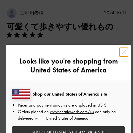
公
2024-10-11
ご利用者様
開
可愛くて歩きやすい優れもの
日
サイトで商品を見た時から狙っていました。靴なので実際試着
してみてから購入したく、発売されてから少し経って店頭へ行
Looks like you're shopping from
ったところ、普段のサイズは完売で１つ上のサイズしか無かっ
United States of America
たのですが、、
ブーツと言うこともあり、ワンサイズ上でも試着して問題なさ
そうなので、デザインの可愛さに負けて購入しました！歩きや
すくて、デザイン性のおかげで足も細く見えそうです！買って
Shop our United States of America site
良かったです
Prices and payment amounts are displayed in
US $
.
|
サイズ:
37/23.5cm
カラー:
グレー系
Orders placed on
www.charleskeith.com/us
can only be
delivered within United States of America.
デザイン
とても良かった
SHOP UNITED STATES OF AMERICA SITE