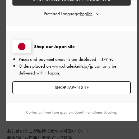
品質
Preferred Language:
良かった
もっと見る
Shop our Japan site
このレビューは役に立ちましたか？
0
Prices and payment amounts are displayed in
JPY ¥
.
0
Orders placed on
www.charleskeith.jp/jp
can only be
delivered within Japan.
SHOP JAPAN SITE
公
2024-09-18
ご利用者様
開
めちゃかわいい！
日
Contact us
if you have questions about international shipping.
あし首のとこが独特でめちゃ可愛いです！
全体的にも斬新なデザインで最高