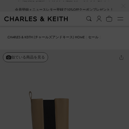
…
…
会員登録＋ニュースレター登録で10%OFFクーポンプレゼント！
CHARLES & KEITH (チャールズアンドキース) HOME
セール
シューズ
ブーツ
Emery エンマリー チェルシーカーフブーツ
似ている商品を見る