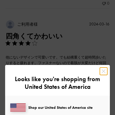
0
公
2024-03-16
ご利用者様
開
四角くてかわいい
日
他にないデザインで可愛いです。でも結構重くて超時間歩いた
りすると疲れます。ファスナーないので着脱が大変だけど何回
か履いたら少しはスムーズにできるかなと思います。
Looks like you're shopping from
|
サイズ:
37/23.5cm
カラー:
ブラック系
United States of America
デザイン
とてもよかった
Shop our United States of America site
品質