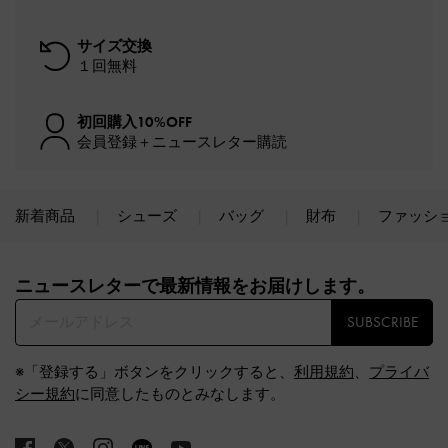
サイズ交換
１回無料
初回購入10%OFF
会員登録＋ニュースレター購読
新着商品
シューズ
バッグ
財布
ファッシ
Site footer
ニュースレターで最新情報をお届けします。​
SUBSCRIBE
※「登録する」ボタンをクリックすると、
利用規約
、
プライバ
シー規約
に同意したものとみなします。