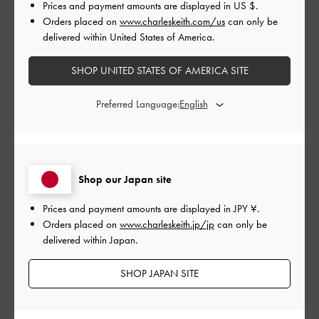
Prices and payment amounts are displayed in
US $
.
とてもよかった
Orders placed on
www.charleskeith.com/us
can only be
delivered within United States of America.
もっと見る
SHOP UNITED STATES OF AMERICA SITE
このレビューは役に立ちましたか？
0
Preferred Language:
0
公
2024-02-17
ご利用者様
Shop our Japan site
開
色ちがいで購入
日
Prices and payment amounts are displayed in
JPY ¥
.
Orders placed on
www.charleskeith.jp/jp
can only be
delivered within Japan.
セールで安くなってたので購入。
SHOP JAPAN SITE
自身幅広ですがとてもゆったり履けました。
|
サイズ:
37/23.5cm
カラー:
ベージュ系