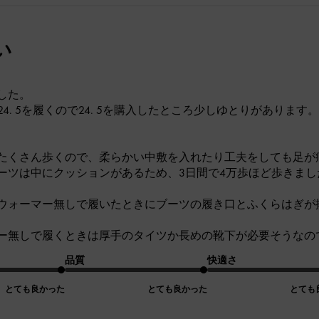
い
した。
24. 5を履くので24. 5を購入したところ少しゆとりがありま
たくさん歩くので、柔らかい中敷を入れたり工夫をしても足が
ーツは中にクッションがあるため、3日間で4万歩ほど歩きま
ウォーマー無しで履いたときにブーツの履き口とふくらはぎが
ー無しで履くときは厚手のタイツか長めの靴下が必要そうなの
品質
快適さ
とても良かった
とても良かった
とても