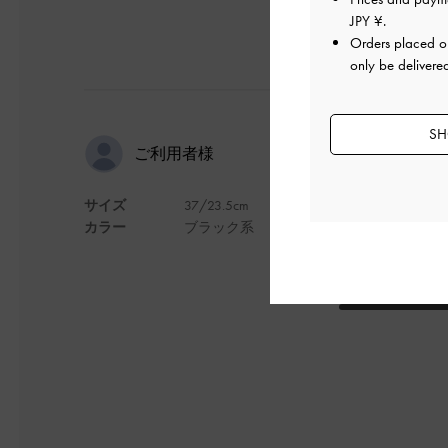
JPY ¥
.
Orders placed 
only be delivere
SH
可愛い
ご利用者様
サイズ
37/23.5cm
めちゃくちゃ軽いし
カラー
ブラック系
ヒール部分も厚めな
早くお出かけしたい
デザイン