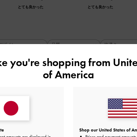
とても良かった
とても良かった
デザイン
品質
快適さ
全て
全て
全て
ike you're shopping from
Unite
of America
やすいです
と思ったのですが、私の身長が小さいこともあり、身長が盛れ
ないし疲れにくいのでとても気に入っています。
品質
快適さ
とても良かった
とても良かった
とても
te
Shop our United States of Am
ent amounts are displayed in
Prices and payment amounts 