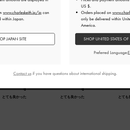
US $
.
on
www.charleskeith.jp/jp
can
Orders placed on
www.charl
d within Japan.
only be delivered within Unit
America.
OP JAPAN SITE
SHOP UNITED STATES OF
Preferred Language:
、何より軽いです！
ので歩きやすい！
Contact us
if you have questions about international shipping.
です！
品質
快適さ
とても良かった
とても良かった
とても