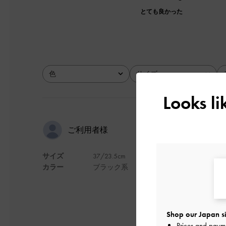
とても良かった
色
サイズ
全て
全て
Looks l
とても履き
ご利用者様
サイズ
37/23.5cm
1足ブーツを買おう
カラー
ブラック系
れるのにぐらつきも
デザイン
Shop our Japan si
Prices and paym