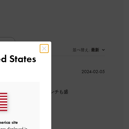
並べ替え
最新
:
d States
公
2024-02-05
開
日
る厚底を選びました。7センチも盛
良かった
erica site
are displayed in