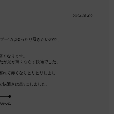
公
2024-01-09
開
日
す。ブーツはゆったり履きたいので丁
痛くなります。
したが足が痛くならず快適でした。
擦れて赤くなりヒリヒリしまし
で快適さは星3にしました。
良かった