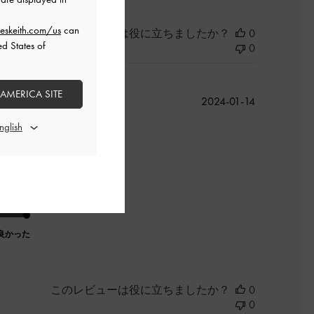
eskeith.com/us
can
このレビューは役に立ちましたか？
0
ed States of
0
 AMERICA SITE
公
2024-01-14
開
日
良かった
このレビューは役に立ちましたか？
0
0