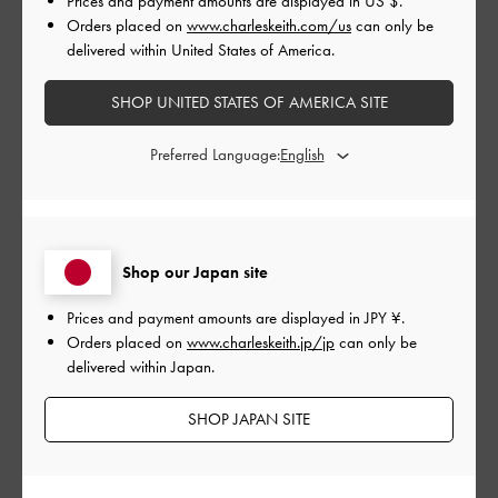
Prices and payment amounts are displayed in
US $
.
公
2023-11-27
Orders placed on
www.charleskeith.com/us
can only be
ご利用者様
開
delivered within United States of America.
デザインが可愛くて即買いしま
日
SHOP UNITED STATES OF AMERICA SITE
した><
Preferred Language:
ちょっとモードっぽいロングブーツを探していて、デザイン性
があってどタイプのこのブーツに出会えました！
基本的にどんな服装でも似合うので使い勝手が良さそうです！
Shop our Japan site
|
サイズ:
37/23.5cm
カラー:
ブラック系
Prices and payment amounts are displayed in
JPY ¥
.
デザイン
Orders placed on
www.charleskeith.jp/jp
can only be
delivered within Japan.
とてもよかった
SHOP JAPAN SITE
品質
とてもよかった