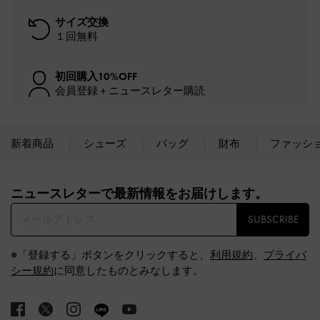
サイズ交換
１回無料
初回購入10%OFF
会員登録＋ニュースレター購読
新着商品
シューズ
バッグ
財布
ファッシ
Site footer
ニュースレターで最新情報をお届けします。​
SUBSCRIBE
※「登録する」ボタンをクリックすると、
利用規約
、
プライバ
シー規約
に同意したものとみなします。