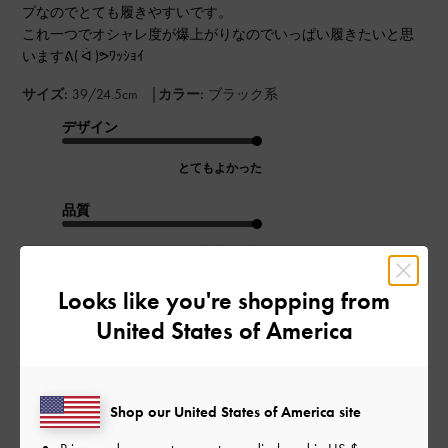
プなのでとても履きやすいです。
これ一つでオシャレ度が爆上がりなのでいっぱい履きたいと思
いますᕕ( ᐛ )ᕗﾜｯｼｮｲ
|
サイズ:
39/24.5cm
カラー:
ブラック系
デザイン
とてもよかった
品質
とてもよかった
Looks like you're shopping from
もっと見る
United States of America
このレビューは役に立ちましたか？
0
0
Shop our United States of America site