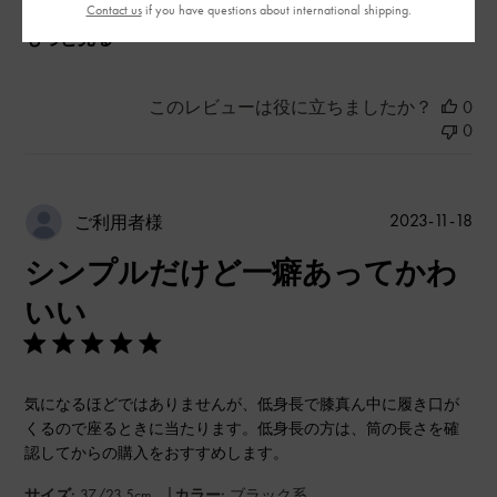
Contact us
if you have questions about international shipping.
もっと見る
このレビューは役に立ちましたか？
0
0
公
2023-11-18
ご利用者様
開
シンプルだけど一癖あってかわ
日
いい
気になるほどではありませんが、低身長で膝真ん中に履き口が
くるので座るときに当たります。低身長の方は、筒の長さを確
認してからの購入をおすすめします。
|
サイズ:
37/23.5cm
カラー:
ブラック系