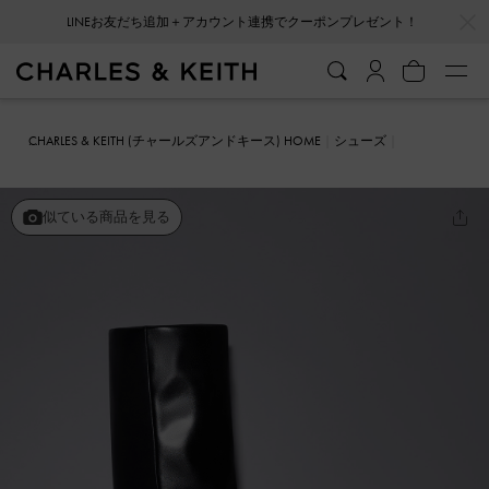
…
…
LINEお友だち追加＋アカウント連携でクーポンプレゼント！
CHARLES & KEITH (チャールズアンドキース) HOME
シューズ
ブーツ
Cove コーヴ プラットフォームロングブーツ
似ている商品を見る