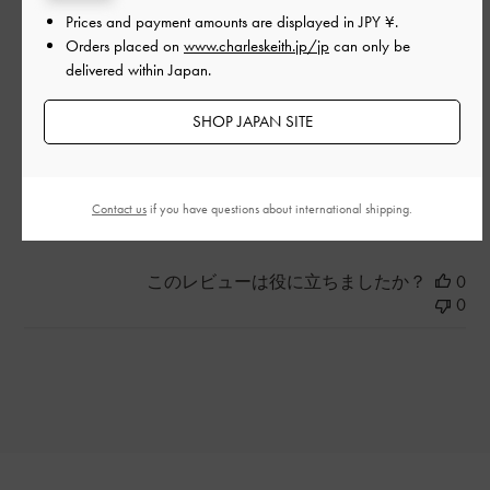
デザイン
Prices and payment amounts are displayed in
JPY ¥
.
Orders placed on
www.charleskeith.jp/jp
can only be
とてもよかった
delivered within Japan.
品質
SHOP JAPAN SITE
とてもよかった
Contact us
if you have questions about international shipping.
もっと見る
このレビューは役に立ちましたか？
0
0