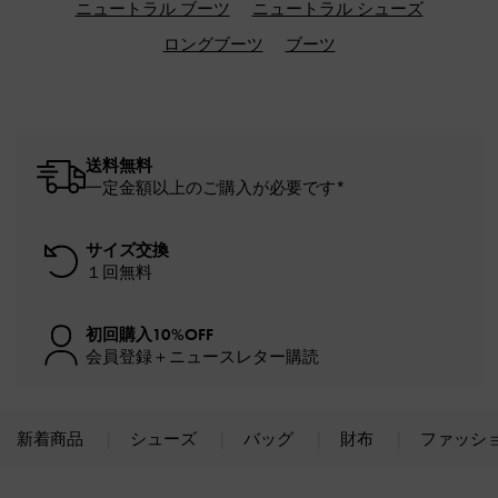
ニュートラル ブーツ
ニュートラル シューズ
ロングブーツ
ブーツ
送料無料
一定金額以上のご購入が必要です*
サイズ交換
１回無料
初回購入10%OFF
会員登録＋ニュースレター購読
新着商品
シューズ
バッグ
財布
ファッシ
Site footer