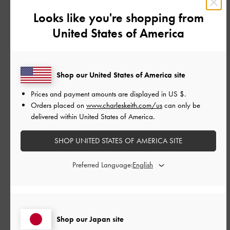
Looks like you're shopping from
United States of America
公
2024-11-01
ご利用者様
開
履き心地いい！
日
Shop our United States of America site
Prices and payment amounts are displayed in
US $
.
先程届いて早速履いてみました。
Orders placed on
www.charleskeith.com/us
can only be
足首から上が裏起毛になっていて
delivered within United States of America.
気持ちイイし、足がヒヤッとしなくて良い。
全体的に思ったよりも柔らかくて
SHOP UNITED STATES OF AMERICA SITE
ほどよいストレッチ感。
私はやや足幅広めの甲高ですが、窮屈さを感じない！
Preferred Language:
まだ少し履いただけですが、
長時間履いても疲れなそうです♪
色違いも買っちゃおうかな？！ってくらい
気に入りました。
Shop our Japan site
|
サイズ:
37/23.5cm
カラー:
ブラック系