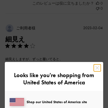
このレビューは役に立ちましたか？
0
0
公
2023-02-04
ご利用者様
開
細見え
日
細見えしますが、ずっと履いてると、
ファスナー部分が当たって、靴擦れしてしまいます。
|
サイズ:
37/23.5cm
カラー:
ブラック系
Looks like you're shopping from
United States of America
デザイン
とてもよかった
品質
Shop our United States of America site