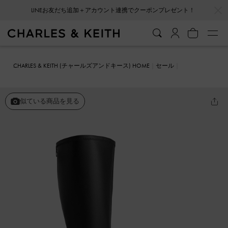
…
…
会員登録＋ニュースレター登録で10%OFFクーポンプレゼント！
CHARLES & KEITH (チャールズアンドキース) HOME
セール
シューズ
ブーツ
ブロックヒール ロングブーツ
似ている商品を見る