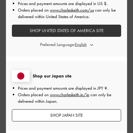
Prices and payment amounts are displayed in
US $
.
とてもよかった
Orders placed on
www.charleskeith.com/us
can only be
delivered within United States of America.
もっと見る
SHOP UNITED STATES OF AMERICA SITE
このレビューは役に立ちましたか？
0
Preferred Language:
0
公
2023-01-31
ご利用者様
開
Shop our Japan site
足がすごい細く見える！
日
Prices and payment amounts are displayed in
JPY ¥
.
Orders placed on
www.charleskeith.jp/jp
can only be
delivered within Japan.
自分に合うロングブーツになかなか出会えず、ふくらはぎの部
分ぶかぶかな物しか無く今回フィットしてくれる靴に出会えて
SHOP JAPAN SITE
良かったです！
ふくらはぎが細めの人にオススメします