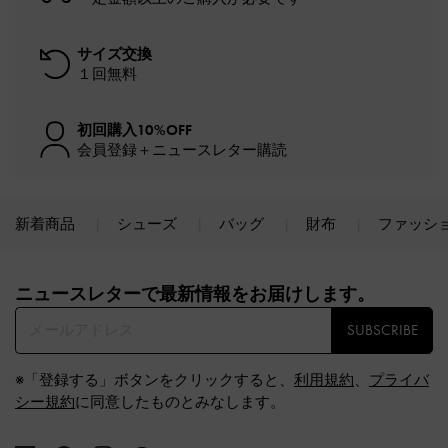
サイズ交換
１回無料
初回購入10%OFF
会員登録＋ニュースレター購読
新着商品
シューズ
バッグ
財布
ファッシ
Site footer
ニュースレターで最新情報をお届けします。​
SUBSCRIBE
※「登録する」ボタンをクリックすると、
利用規約
、
プライバ
シー規約
に同意したものとみなします。