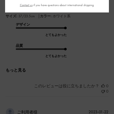
普段23. 5ですが、ピッタリで履きたかったので1サイズ下げまし
Contact us
if you have questions about international shipping.
た。
|
サイズ:
37/23.5cm
カラー:
ホワイト系
デザイン
とてもよかった
品質
とてもよかった
もっと見る
このレビューは役に立ちましたか？
0
0
公
2023-01-22
ご利用者様