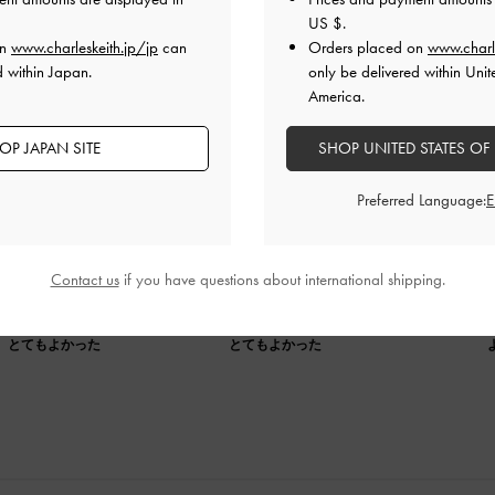
US $
.
on
www.charleskeith.jp/jp
can
Orders placed on
www.charl
d within Japan.
only be delivered within Unit
America.
OP JAPAN SITE
SHOP UNITED STATES OF
い
Preferred Language:
でちょうどよく
Contact us
if you have questions about international shipping.
品質
快適さ
とてもよかった
とてもよかった