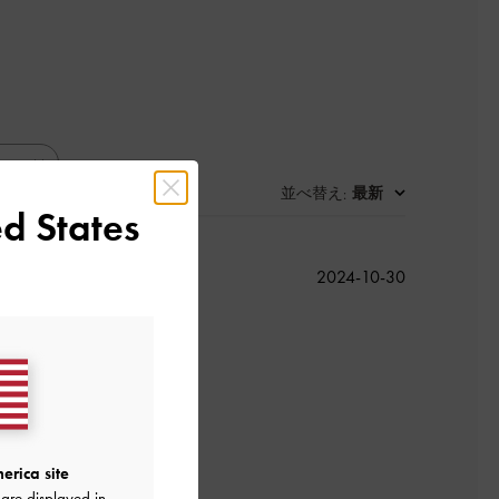
並べ替え
最新
:
d States
公
2024-10-30
開
日
いた高さで大満足です。
した。
よかった
erica site
are displayed in