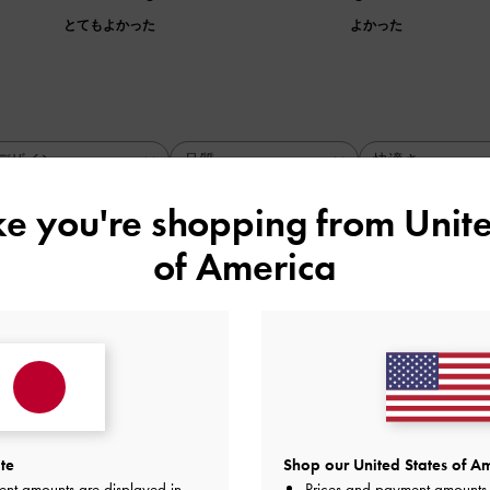
とてもよかった
よかった
デザイン
品質
快適さ
全て
全て
全て
ike you're shopping from
Unite
of America
ニムチェルシーブーツライトブルー
てサイズも少しゆとりがあり履きやすいです。ヒールも思って
ンパスな感じで画像通り可愛かったです。ありがとうございま
品質
快適さ
とてもよかった
とてもよかった
とても
te
Shop our United States of Am
ent amounts are displayed in
Prices and payment amounts 