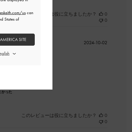
eskeith.com/us
can
このレビューは役に立ちましたか？
0
ed States of
0
 AMERICA SITE
公
2024-10-02
開
日
よかった
このレビューは役に立ちましたか？
0
0