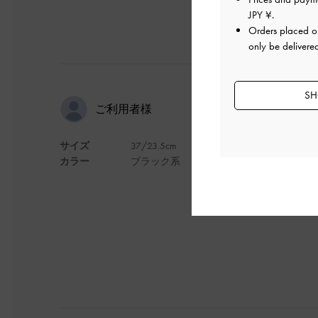
JPY ¥
.
Orders placed 
only be delivere
SH
ちょうどい
ご利用者様
サイズ
37/23.5cm
デザインもシンプル
カラー
ブラック系
かっこいです
デザイン