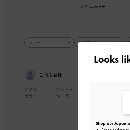
とてもよかった
カラー
サイズ
全て
全て
Looks l
ブラインデ
ご利用者様
サイズ
37/23.5cm
履き口もしっかりし
カラー
ブルー系
生地はデニムのキャ
デザイン
Shop our Japan si
Prices and paym