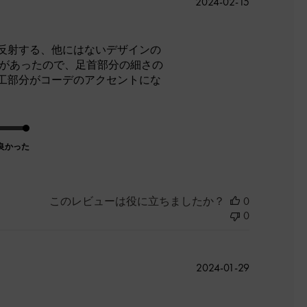
公
2024-02-15
開
日
反射する、他にはないデザインの
裕があったので、足首部分の細さの
工部分がコーデのアクセントにな
良かった
このレビューは役に立ちましたか？
0
0
公
2024-01-29
開
日