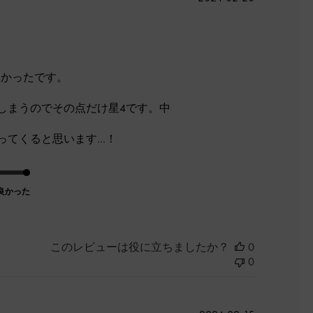
開
日
なかったです。
しまうのでその点だけ星4です。中
ってくると思います…！
良かった
このレビューは役に立ちましたか？
0
0