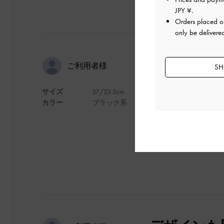
JPY ¥
.
Orders placed 
only be delivere
issさんの
ご利用者様
SH
サイズ
37/23.5cm
よかったです。
カラー
ブラック系
デザイン