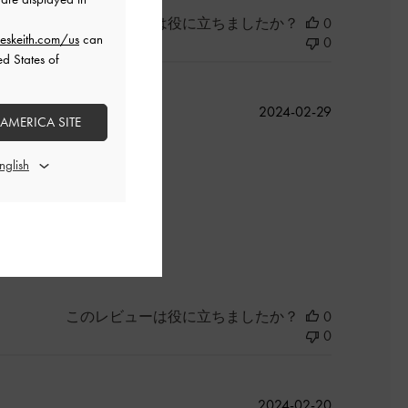
このレビューは役に立ちましたか？
0
eskeith.com/us
can
0
ed States of
公
2024-02-29
 AMERICA SITE
開
日
良かった
このレビューは役に立ちましたか？
0
0
公
2024-02-20