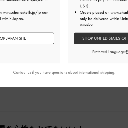
US $
.
on
www.charleskeith.jp/jp
can
Orders placed on
www.charl
d within Japan.
only be delivered within Unit
America.
レビュー
OP JAPAN SITE
SHOP UNITED STATES OF
Preferred Language:
品質
快適さ
Contact us
if you have questions about international shipping.
とても良かった
とても良かった
とても