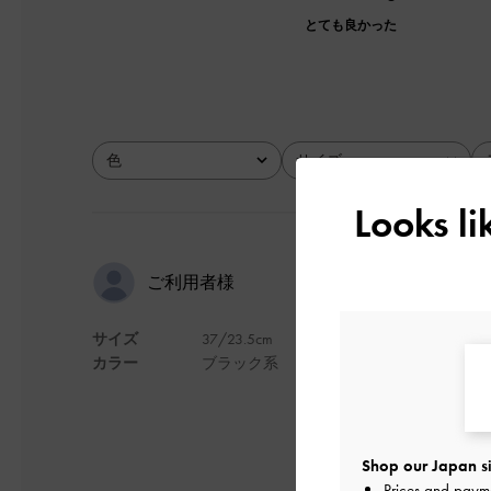
とても良かった
色
サイズ
全て
全て
Looks l
ゴツさが○
ご利用者様
サイズ
37/23.5cm
人とかぶらないごつ
カラー
ブラック系
デザイン
Shop our Japan si
Prices and paym