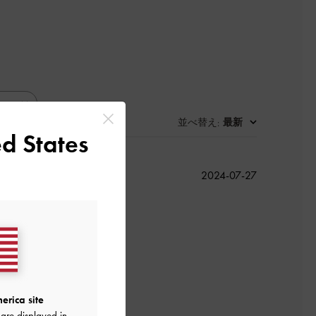
並べ替え
最新
:
d States
公
2024-07-27
開
日
す！
erica site
are displayed in