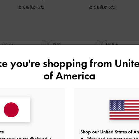
とても良かった
とても良かった
デザイン
品質
快適さ
全て
全て
全て
ike you're shopping from
Unite
of America
さのある見た目に惹かれて購入しました！たくさんはく予定で
品質
快適さ
とても良かった
とても良かった
普通
te
Shop our United States of Am
ent amounts are displayed in
Prices and payment amounts 