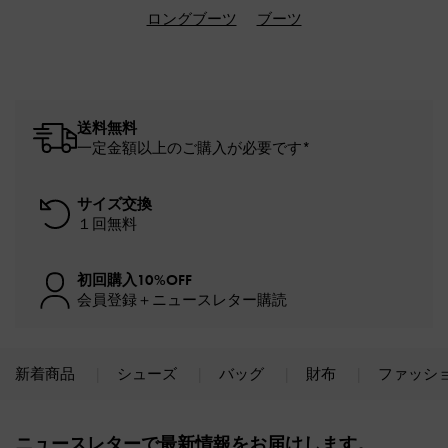
ロングブーツ
ブーツ
送料無料
一定金額以上のご購入が必要です*
サイズ交換
１回無料
初回購入10%OFF
会員登録＋ニュースレター購読
新着商品
シューズ
バッグ
財布
ファッシ
Site footer
ニュースレターで最新情報をお届けします。​