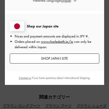
Preferred Language:
カスタマーレビュー
Shop our Japan site
Prices and payment amounts are displayed in
JPY ¥
.
ご感想をお聞かせください
Orders placed on
www.charleskeith.jp/jp
can only be
delivered within Japan.
Let us know what you think
SHOP JAPAN SITE
レビューを書く
Contact us
if you have questions about international shipping.
関連カテゴリー
ブラウン ロングブーツ
ブラウン ブーツ
ブラウン シューズ