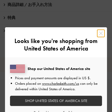
商品詳細 / お手入れ方法
特典
配送 & 返品
Looks like you're shopping from
United States of America
レビューは購入した方のみ投稿ができます。
Shop our United States of America site
Prices and payment amounts are displayed in
US $
.
Orders placed on
www.charleskeith.com/us
can only be
delivered within United States of America.
SHOP UNITED STATES OF AMERICA SITE