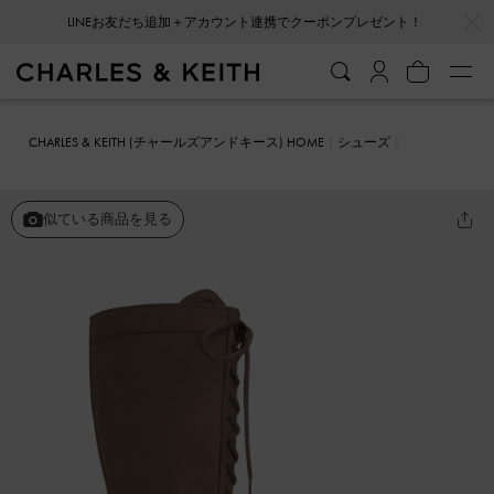
…
…
LINEお友だち追加＋アカウント連携でクーポンプレゼント！
CHARLES & KEITH (チャールズアンドキース) HOME
シューズ
ブーツ
Minette ミネット レースアップ ロングスニーカーブーツ
似ている商品を見る