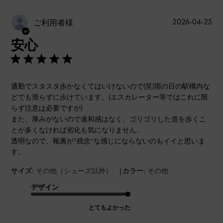
公
2026-04-25
ご利用者様
開
安心
日
通勤でスタスタ歩かなくてはいけないので(笑)雨の日の駅構内な
どでも滑らずに歩けています。(エスカレーター等ではこれに限
らず注意は必要ですが)
また、厚みがないので違和感はなく、ゴリゴリした道を歩くこ
とが多くなければ劣化も気になりません。
透明なので、靴裏が“残念”な感じにならないのもイイと思いま
す。
|
サイズ:
その他（シューズ以外）
カラー:
その他
デザイン
とてもよかった