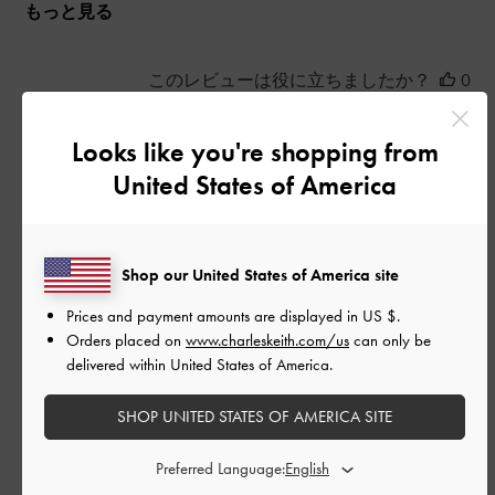
もっと見る
このレビューは役に立ちましたか？
0
0
Looks like you're shopping from
United States of America
公
2026-05-28
ご利用者様
開
必需品ですね
日
Shop our United States of America site
Prices and payment amounts are displayed in
US $
.
ヒールではこの商品は必須デス。
Orders placed on
www.charleskeith.com/us
can only be
delivered within United States of America.
|
サイズ:
その他（シューズ以外）
カラー:
ブラック系
デザイン
SHOP UNITED STATES OF AMERICA SITE
とてもよかった
Preferred Language: