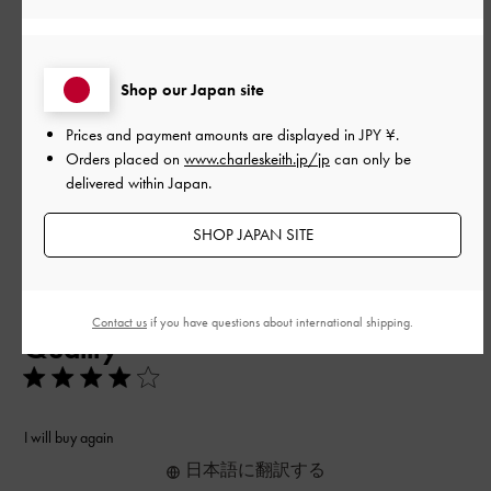
品質
とてもよかった
Shop our Japan site
もっと見る
Prices and payment amounts are displayed in
JPY ¥
.
Orders placed on
www.charleskeith.jp/jp
can only be
delivered within Japan.
このレビューは役に立ちましたか？
0
0
SHOP JAPAN SITE
公
2026-05-21
ご利用者様
開
Contact us
if you have questions about international shipping.
Quality
日
I will buy again
日本語に翻訳する