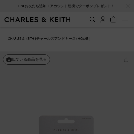
…
…
LINEお友だち追加＋アカウント連携でクーポンプレゼント！
会員登録＋ニュースレター登録で10%OFFクーポンプレゼント！
CHARLES & KEITH (チャールズアンドキース) HOME
ファッション雑貨
シューケア
ハーフラバー
似ている商品を見る