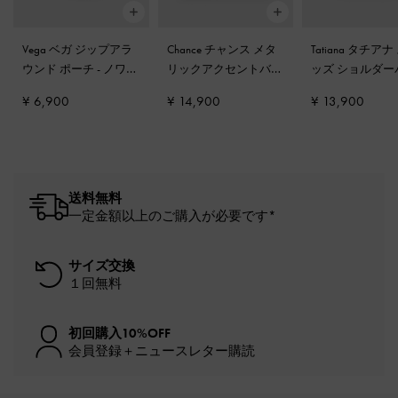
Vega ベガ ジップアラ
Chance チャンス メタ
Tatiana タチアナ
ウンド ポーチ
-
ノワー
リックアクセントバケ
ッズ ショルダー
ル
ットバッグ
-
ブラック
グ
-
ノワール
¥ 6,900
¥ 14,900
¥ 13,900
送料無料
一定金額以上のご購入が必要です*
サイズ交換
１回無料
初回購入10%OFF
会員登録＋ニュースレター購読