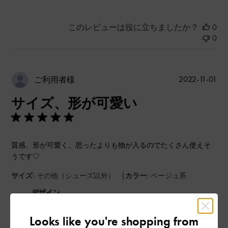
このレビューは役に立ちましたか？
0
0
公
2022-11-01
ご利用者様
開
サイズ、形が可愛い
日
質感、形が可愛く、思ったよりも物が入るのでたくさん使えそ
うです♡
|
サイズ:
その他（シューズ以外）
カラー:
ベージュ系
デザイン
とてもよかった
Looks like you're shopping from