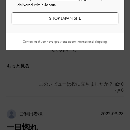
|
delivered within Japan.
サイズ:
その他（シューズ以外）
カラー:
ベージュ系
デザイン
SHOP JAPAN SITE
とてもよかった
品質
Contact us
if you have questions about international shipping.
とてもよかった
もっと見る
このレビューは役に立ちましたか？
0
0
公
2022-09-23
ご利用者様
開
一目惚れ
日