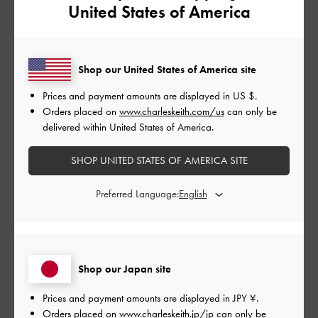
United States of America
品質
とてもよかった
Shop our United States of America site
もっと見る
Prices and payment amounts are displayed in
US $
.
Orders placed on
www.charleskeith.com/us
can only be
このレビューは役に立ちましたか？
0
delivered within United States of America.
0
SHOP UNITED STATES OF AMERICA SITE
公
Preferred Language:
2022-10-02
ご利用者様
開
とてもかわいいです
日
Shop our Japan site
生地は柔らかくて思ったより小さめですが入ります。ピスタチ
Prices and payment amounts are displayed in
JPY ¥
.
オカラーがなんとも言えないかわいさ。
Orders placed on
www.charleskeith.jp/jp
can only be