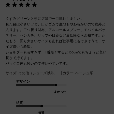
くすみグリーンと形に店舗で一目惚れしました。
見た目は小さいけど、口がゴムで生地もやわらかいので意外と
入ります。二つ折り財布、アルコールスプレー、モバイルバッ
テリー、ハンカチ、リップや目薬など最低限なら余裕です。た
だもう一回り大きいサイズもあれば仕事用にもできそうで、サ
イズ違いも希望。
ショルダーも長すぎず、1番短くすると155cmでもちょうど良い
長さで持てます。
バッグ自体も軽いので使いやすいです。
|
サイズ:
その他（シューズ以外）
カラー:
ベージュ系
デザイン
よかった
品質
普通