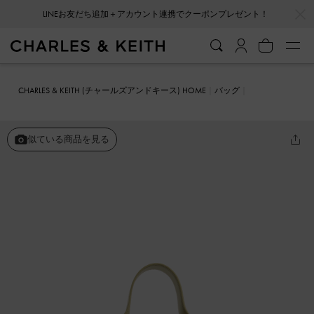
…
…
LINEお友だち追加＋アカウント連携でクーポンプレゼント！
会員登録＋ニュースレター登録で10%OFFクーポンプレゼント！
CHARLES & KEITH (チャールズアンドキース) HOME
バッグ
ホーボーバッグ
Ally アリー ルーシュドスラウチーバッグ
似ている商品を見る