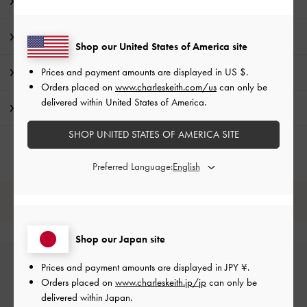
商品説明
商品詳細 / お手入れ方法
Shop our United States of America site
Prices and payment amounts are displayed in
US $
.
特典
Orders placed on
www.charleskeith.com/us
can only be
delivered within United States of America.
配送 & 返品
SHOP UNITED STATES OF AMERICA SITE
Preferred Language:
レビューは購入した方のみ投稿ができます。
Shop our Japan site
Prices and payment amounts are displayed in
JPY ¥
.
Orders placed on
www.charleskeith.jp/jp
can only be
delivered within Japan.