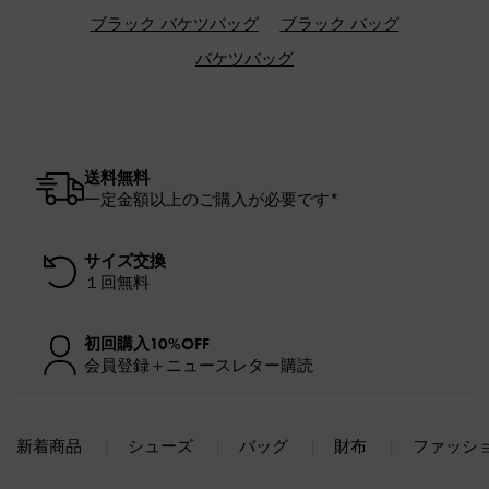
ブラック バケツバッグ
ブラック バッグ
バケツバッグ
送料無料
一定金額以上のご購入が必要です*
サイズ交換
１回無料
初回購入10%OFF
会員登録＋ニュースレター購読
新着商品
シューズ
バッグ
財布
ファッシ