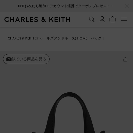
…
…
LINEお友だち追加＋アカウント連携でクーポンプレゼント！
CHARLES & KEITH (チャールズアンドキース) HOME
バッグ
バケツバッグ
サテン ボウバケツバッグ
似ている商品を見る