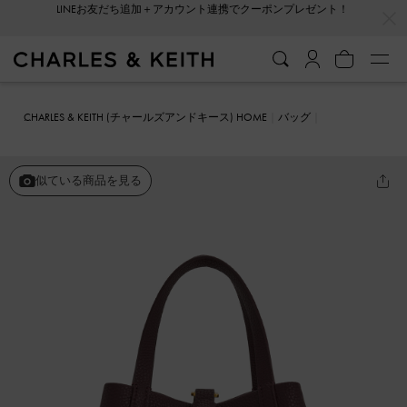
…
…
会員登録＋ニュースレター登録で10%OFFクーポンプレゼント！
CHARLES & KEITH (チャールズアンドキース) HOME
バッグ
バケツバッグ
Beryl ベリル リサイクルレザーバケツバッグ
似ている商品を見る