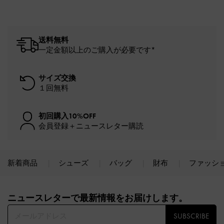
送料無料
一定金額以上のご購入が必要です*
サイズ交換
１回無料
初回購入10%OFF
会員登録＋ニュースレター購読
新着商品
シューズ
バッグ
財布
ファッシ
Site footer
ニュースレターで最新情報をお届けします。​
SUBSCRIBE