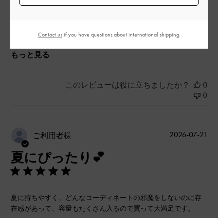
品質
とても良かった
Contact us
if you have questions about international shipping.
もっと見る
このレビューは役に立ちましたか？
0
0
公
2026-07-21
ご利用者様
開
夏にぴったり💕
日
夏に持ちやすく、どんなコーディネートの邪魔をしないのに存
在感があって、容量もたくさん入るので買って大満足です。