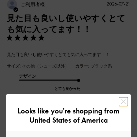
公
2026-07-21
ご利用者様
開
見た目も良いし使いやすくとて
日
も気に入ってます！！
見た目も良いし使いやすくとても気に入ってます！！
|
サイズ:
その他（シューズ以外）
カラー:
ブラック系
デザイン
とても良かった
品質
Looks like you're shopping from
とても良かった
United States of America
もっと見る