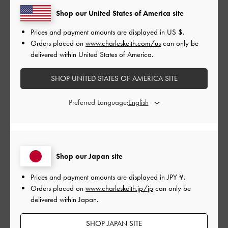
Shop our United States of America site
このレビューは役に立ちましたか？
0
Prices and payment amounts are displayed in
US $
.
0
Orders placed on
www.charleskeith.com/us
can only be
delivered within United States of America.
公
2026-07-21
ご利用者様
SHOP UNITED STATES OF AMERICA SITE
開
ちょうど良い大きさで使いやす
日
Preferred Language:
い！
Shop our Japan site
ちょうど良い大きさで使いやすい！
|
Prices and payment amounts are displayed in
JPY ¥
.
サイズ:
その他（シューズ以外）
カラー:
ホワイト系
Orders placed on
www.charleskeith.jp/jp
can only be
デザイン
delivered within Japan.
とても良かった
SHOP JAPAN SITE