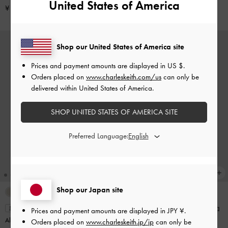
ッグ
-
ワインベリーレッド
United States of America
¥ 12,900
Shop our United States of America site
Prices and payment amounts are displayed in
US $
.
Orders placed on
www.charleskeith.com/us
can only be
delivered within United States of America.
SHOP UNITED STATES OF AMERICA SITE
Preferred Language:
Shop our Japan site
+3
Midori ミドリ ジオメトリッククロ
新着
Prices and payment amounts are displayed in
JPY ¥
.
Ally アリー ルーシュドスラウチー
スボディバッグ
-
ワインベリーレ
Orders placed on
www.charleskeith.jp/jp
can only be