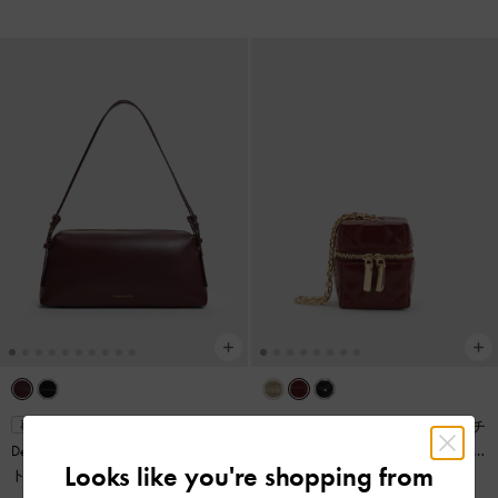
Janie マイクロジェイニー キルトチ
再入荷
Deyna デイナ メタリックアクセン
ェーンハンドルボクシーポーチ
-
Looks like you're shopping from
ト ダブルストラップショルダーバ
バーガンディ
¥ 6,900