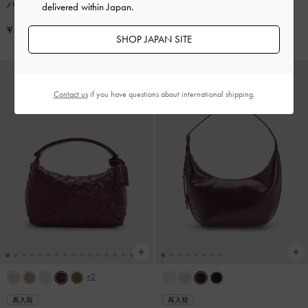
バッグ
-
ワインベリーレッド
ッド
delivered within Japan.
¥ 10,900
¥ 9,900
SHOP JAPAN SITE
Contact us
if you have questions about international shipping.
+2
再入荷
再入荷