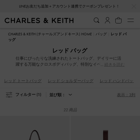
LINEお友だち追加＋アカウント連携でクーポンプレゼント！
…
…
会員登録＋ニュースレター登録で10%OFFクーポンプレゼント！
LINEお友だち追加＋アカウント連携でクーポンプレゼント！
会員登録＋ニュースレター登録で10%OFFクーポンプレゼント！
CHARLES & KEITH (チャールズアンドキース) HOME
バッグ
レッド バ
ッグ
レッド バッグ
仕事にぴったりな洗練されたトートバッグ、デイリーに活
躍する万能なクロスボディバッグ、特別なイベントにふさ
続きを読む
わしい華やかなクラッチバッグ、旅のお供に最適なバック
パック、どんなスタイルやシーンにも対応するアイコニッ
レッド トートバッグ
レッド ショルダーバッグ
レッド ハンドバッグ
クなデザインがそろった豊富なレッドのハンドバッグコレ
クションから、お気に入りの一品を見つけてください。
フィルター
(1)
並び順：
表示：3列
22 商品