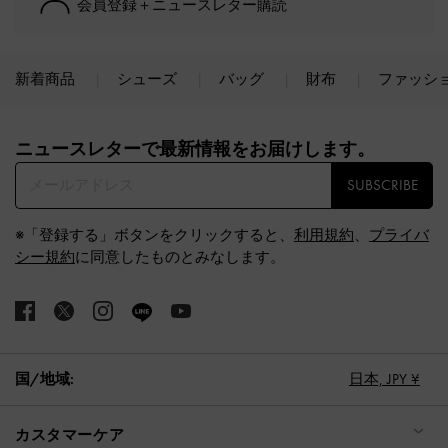
会員登録＋ニュースレター購読
新着商品
シューズ
バッグ
財布
ファッシ
Site footer
ニュースレターで最新情報をお届けします。​
SUBSCRIBE
※「登録する」ボタンをクリックすると、
利用規約
、
プライバ
シー規約
に同意したものとみなします。
国/地域:
日本,
JPY ¥
カスタマーケア