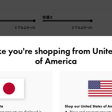
快適さ
とてもよかった
とてもよかった
ike you're shopping from
Unite
of America
デザイン
品質
快適さ
全て
全て
全て
やすいバッグです！
しゃれで、高級感があります。収納力も十分で、普段使いから
te
Shop our United States of Am
も気に入っています。購入してよかったです！
ent amounts are displayed in
Prices and payment amounts 