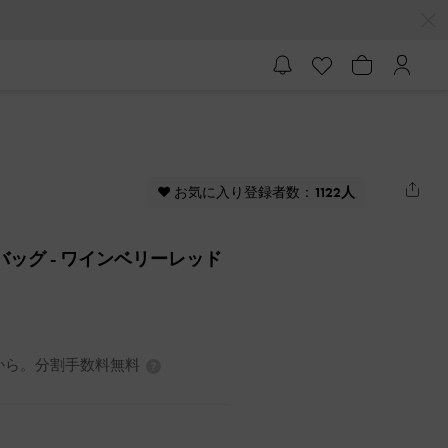
♥ お気に入り登録者数：
1122人
トバッグ
- ワインベリーレッド
3円から。分割手数料無料