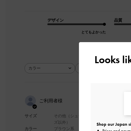
デザイン
品質
とてもよかった
Looks l
カラー
サイズ
全て
全て
上品で使い
ご利用者様
サイズ
その他（シュー
デザインがとてもお
ズ以外）
Shop our Japan si
にかけやすく、とて
カラー
ブラウン系
Prices and paym