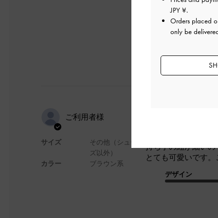
デザイン
JPY ¥
.
Orders placed 
only be delivere
SH
紐が細め
ご利用者様
サイズ
その他（シュー
持ち手の紐が細いの
ズ以外）
とても可愛いです。
カラー
ブラウン系
デザイン