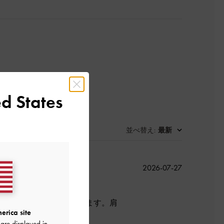
d States
並べ替え
最新
:
公
2026-07-27
開
日
お出かけまで幅広く使えます。肩
erica site
are displayed in