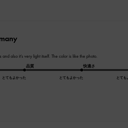
o many
and also it’s very light itself. The color is like the photo.
品質
快適さ
とてもよかった
とてもよかった
とても