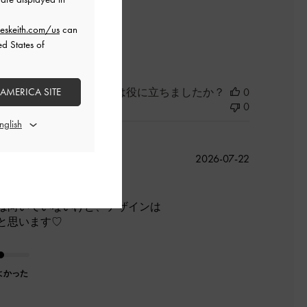
eskeith.com/us
can
よかった
ed States of
このレビューは役に立ちましたか？
0
 AMERICA SITE
0
公
2026-07-22
開
日
は向いていないけど、デザインは
と思います♡
よかった