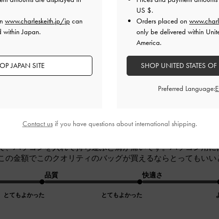
品質
快適さ
US $
.
on
www.charleskeith.jp/jp
can
Orders placed on
www.charl
とてもよかった
とてもよかった
とても
d within Japan.
only be delivered within Unit
America.
OP JAPAN SITE
SHOP UNITED STATES OF
Preferred Language:
Contact us
if you have questions about international shipping.
で、パソコンを入れて持ち運ぶと肩が痛いです。パソコン用に
この金額でこのクオリティのバッグが買えるならとってもいい
品質
快適さ
とてもよかった
とてもよかった