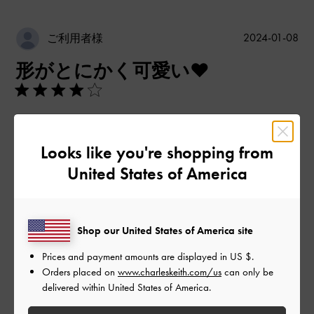
公
2024-01-08
ご利用者様
開
形がとにかく可愛い❤︎
日
友人のバッグを購入するために
店内を見ていたはずなのに
Looks like you're shopping from
形と色で一目惚れして自分用に即購入しました笑
United States of America
会う友人に毎回バッグを褒められます！
他の色もありましたが、断然この色が輝いて見えました❤️‍🔥
Shop our United States of America site
本当にこのバッグを買って良かったです☺️
Prices and payment amounts are displayed in
US $
.
|
サイズ:
その他（シューズ以外）
カラー:
その他
Orders placed on
www.charleskeith.com/us
can only be
デザイン
delivered within United States of America.