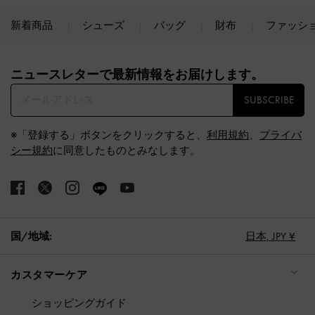
新着商品
シューズ
バッグ
財布
ファッシ
Site footer
ニュースレターで最新情報をお届けします。​
SUBSCRIBE
※「登録する」ボタンをクリックすると、
利用規約
、
プライバ
シー規約
に同意したものとみなします。
国/地域:
日本,
JPY ¥
カスタマーケア
ショッピングガイド