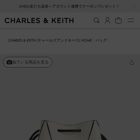
…
…
LINEお友だち追加＋アカウント連携でクーポンプレゼント！
CHARLES & KEITH (チャールズアンドキース) HOME
バッグ
バケツバッグ
Nasrin ナスリン ジオメトリックバケツバッグ
似ている商品を見る