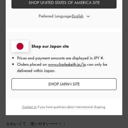
とてもよかった
SHOP UNITED STATES OF AMERICA SITE
品質
Preferred Language:
とてもよかった
もっと見る
Shop our Japan site
このレビューは役に立ちましたか？
0
Prices and payment amounts are displayed in
JPY ¥
.
0
Orders placed on
www.charleskeith.jp/jp
can only be
delivered within Japan.
SHOP JAPAN SITE
公
2023-12-27
ご利用者様
開
かわいい！！！
日
Contact us
if you have questions about international shipping.
かわいくて、使いやすいーー！！