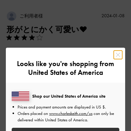
公
2024-01-08
ご利用者様
開
形がとにかく可愛い❤︎
日
友人のバッグを購入するために
店内を見ていたはずなのに
Looks like you're shopping from
形と色で一目惚れして自分用に即購入しました笑
United States of America
会う友人に毎回バッグを褒められます！
他の色もありましたが、断然この色が輝いて見えました❤️‍🔥
Shop our United States of America site
本当にこのバッグを買って良かったです☺️
Prices and payment amounts are displayed in
US $
.
|
サイズ:
その他（シューズ以外）
カラー:
その他
Orders placed on
www.charleskeith.com/us
can only be
デザイン
delivered within United States of America.