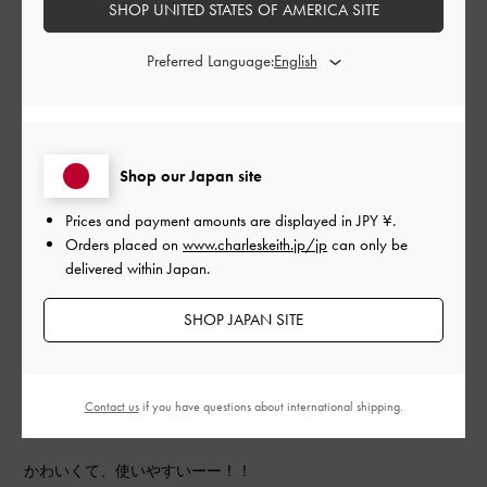
とても良かった
SHOP UNITED STATES OF AMERICA SITE
品質
Preferred Language:
とても良かった
もっと見る
Shop our Japan site
このレビューは役に立ちましたか？
0
Prices and payment amounts are displayed in
JPY ¥
.
0
Orders placed on
www.charleskeith.jp/jp
can only be
delivered within Japan.
SHOP JAPAN SITE
公
2023-12-27
ご利用者様
開
かわいい！！！
日
Contact us
if you have questions about international shipping.
かわいくて、使いやすいーー！！