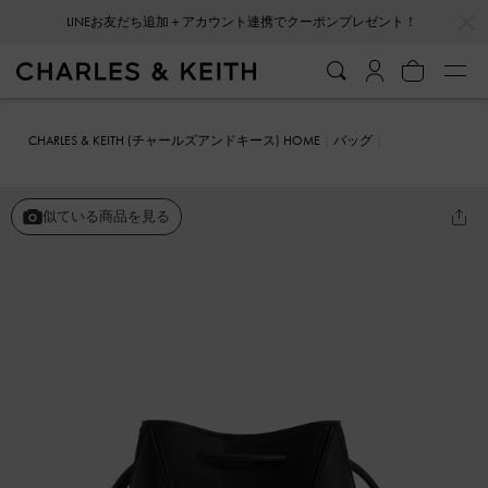
…
…
LINEお友だち追加＋アカウント連携でクーポンプレゼント！
CHARLES & KEITH (チャールズアンドキース) HOME
バッグ
バケツバッグ
Nasrin ナスリン ジオメトリックバケツバッグ
似ている商品を見る