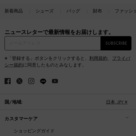
新着商品
シューズ
バッグ
財布
ファッシ
Site footer
ニュースレターで最新情報をお届けします。​
SUBSCRIBE
※「登録する」ボタンをクリックすると、
利用規約
、
プライバ
シー規約
に同意したものとみなします。
国/地域:
日本,
JPY ¥
カスタマーケア
ショッピングガイド