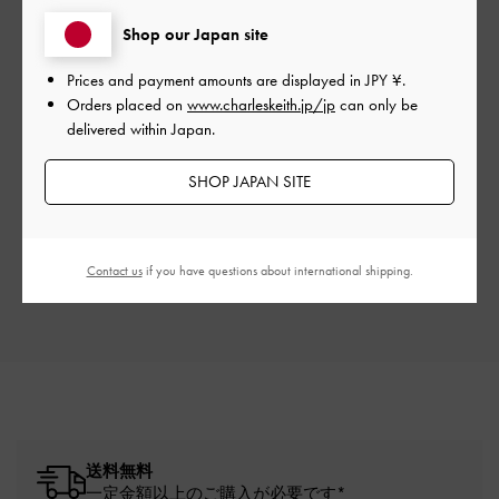
カスタマーレビュー
Shop our Japan site
Prices and payment amounts are displayed in
JPY ¥
.
Orders placed on
www.charleskeith.jp/jp
can only be
delivered within Japan.
ご感想をお聞かせください
SHOP JAPAN SITE
Let us know what you think
レビューを書く
Contact us
if you have questions about international shipping.
送料無料
一定金額以上のご購入が必要です*