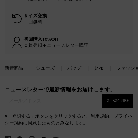
サイズ交換
１回無料
初回購入10%OFF
会員登録＋ニュースレター購読
新着商品
シューズ
バッグ
財布
ファッシ
Site footer
ニュースレターで最新情報をお届けします。​
SUBSCRIBE
※「登録する」ボタンをクリックすると、
利用規約
、
プライバ
シー規約
に同意したものとみなします。