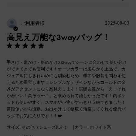
公
2025-08-03
ご利用者様
開
高見え万能な3wayバッグ！
日
手さげ・肩がけ・斜めがけの3wayでシーンに合わせて使い分け
ができてとても便利です！オーツカラーは柔らかく上品で、カ
ジュアルにもきれいめにも馴染むため、季節や服装を問わず使
えるため重宝します！シンプルなデザインながらゴールドの金
具がアクセントになり高見えします！実際友達から「え！それ
かわいい！高そう〜！」と褒められて嬉しかったです！内ポケ
ットも使いやすく、スマホや小物がすっきり収納できました！
普段使いから通勤、お出かけまで幅広く活躍してくれる優秀バ
ッグでお気に入りです！！❤️
|
サイズ:
その他（シューズ以外）
カラー:
ホワイト系