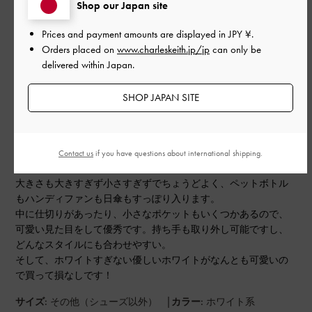
Shop our Japan site
0
Prices and payment amounts are displayed in
JPY ¥
.
Orders placed on
www.charleskeith.jp/jp
can only be
公
2025-08-10
ご利用者様
delivered within Japan.
開
超万能！
日
SHOP JAPAN SITE
フォルムが丸めで生地が柔らかく、軽くてとても使いやすいで
Contact us
if you have questions about international shipping.
す。
大きさも大きすぎず小さすぎずでちょうどよく、ペットボトル
もハンディファンも日傘もすっぽり入ります。
中に仕切りがあったり、小さなポケットもいくつかあるので、
可愛い見た目をして優秀です。持ち手も取り外し可能ですし、
どんなスタイルにも合わせやすい。
そして、ホワイトすぎない優しいホワイトがなんとも可愛いの
で買って損なしです！
|
サイズ:
その他（シューズ以外）
カラー:
ホワイト系