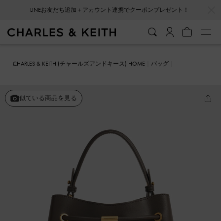
…
…
会員登録＋ニュースレター登録で10%OFFクーポンプレゼント！
CHARLES & KEITH (チャールズアンドキース) HOME
バッグ
バケツバッグ
Sybill シビル ジオメトリックバケツバッグ
似ている商品を見る