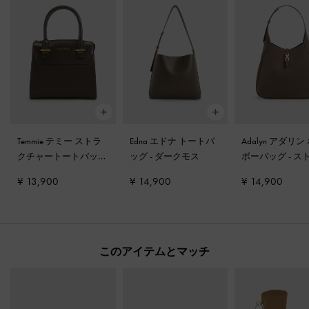
Temmie テミー ストラ
Edna エドナ トートバ
Adalyn アダリン
クチャートートバッグ
ッグ
-
ダークモス
ボーバッグ
-
ス
-
ダークモス
グレー
¥ 13,900
¥ 14,900
¥ 14,900
このアイテムとマッチ