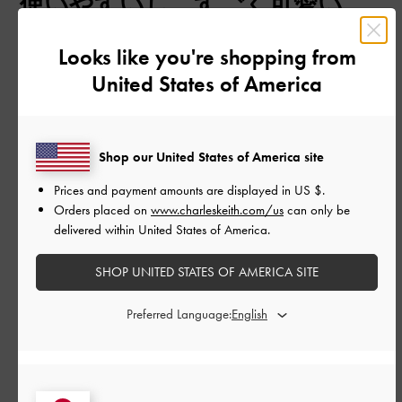
使いやすいし、すごく可愛い。
日
お気に入りです。
Looks like you're shopping from
United States of America
使いやすいし、すごく可愛い。お気に入りです。
|
サイズ:
その他（シューズ以外）
カラー:
ベージュ系
Shop our United States of America site
デザイン
Prices and payment amounts are displayed in
US $
.
Orders placed on
www.charleskeith.com/us
can only be
とても良かった
delivered within United States of America.
品質
SHOP UNITED STATES OF AMERICA SITE
とても良かった
Preferred Language:
もっと見る
このレビューは役に立ちましたか？
0