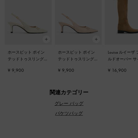
ホースビット ポイン
ホースビット ポイン
Louisa ルイーザ
テッドトゥスリングバ
テッドトゥスリングバ
ルドオーバー サ
ックパンプス
-
チョー
ックパンプス
-
ヌード
イブーツ
-
キャ
¥ 9,900
¥ 9,900
¥ 16,900
ク
関連カテゴリー
グレー バッグ
バケツバッグ