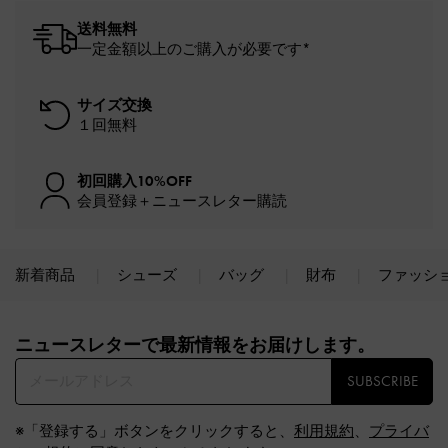
送料無料
一定金額以上のご購入が必要です*
サイズ交換
１回無料
初回購入10%OFF
会員登録＋ニュースレター購読
新着商品
シューズ
バッグ
財布
ファッシ
Site footer
ニュースレターで最新情報をお届けします。​
SUBSCRIBE
※「登録する」ボタンをクリックすると、
利用規約
、
プライバ