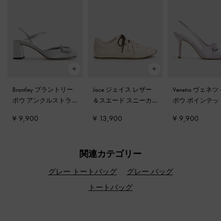
Brantley ブラントリー
Jace ジェイス レザー
Venetia ヴェネ
ボウ アンクルストラ
＆スエード スニーカ
ボウ ポインテッ
ップパンプス
-
グレー
ー
-
チョーク
リングバックパ
¥ 9,900
¥ 13,900
¥ 9,900
-
ライラック
関連カテゴリー
グレー トートバッグ
グレー バッグ
トートバッグ