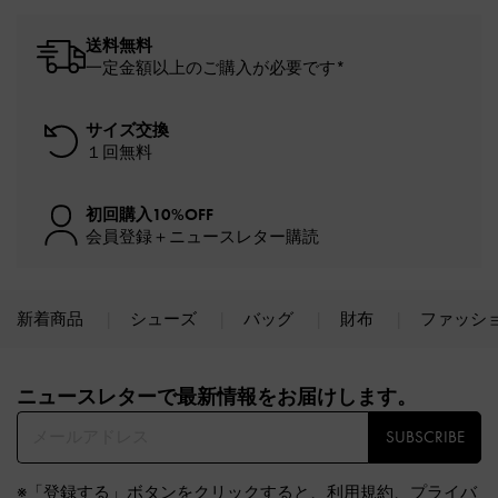
送料無料
一定金額以上のご購入が必要です*
サイズ交換
１回無料
初回購入10%OFF
会員登録＋ニュースレター購読
新着商品
シューズ
バッグ
財布
ファッシ
Site footer
ニュースレターで最新情報をお届けします。​
SUBSCRIBE
※「登録する」ボタンをクリックすると、
利用規約
、
プライバ