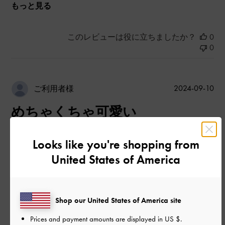
もっと見る
このレビューは役に立ちましたか？
0
0
公
2024-09-10
ご利用者様
開
めちゃくちゃ可愛い
日
Looks like you're shopping from
めちゃくちゃ物が入るわけではないけど、財布、定期、ポー
United States of America
チ、スマホなど最低限必要なものは余裕。使いやすくて可愛す
ぎ。
|
サイズ:
その他（シューズ以外）
カラー:
ブラウン系
Shop our United States of America site
デザイン
Prices and payment amounts are displayed in
US $
.