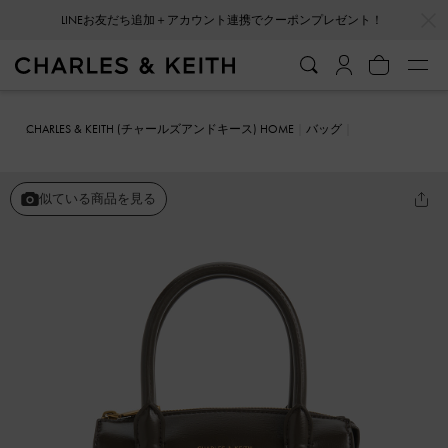
…
…
会員登録＋ニュースレター登録で10%OFFクーポンプレゼント！
CHARLES & KEITH (チャールズアンドキース) HOME
バッグ
トートバッグ
Temmie テミー ストラクチャートートバッグ
似ている商品を見る