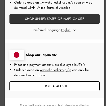
Orders placed on
www.charleskeith.com/us
can only be
とてもよかった
delivered within United States of America.
品質
SHOP UNITED STATES OF AMERICA SITE
とてもよかった
Preferred Language:
もっと見る
このレビューは役に立ちましたか？
0
Shop our Japan site
0
Prices and payment amounts are displayed in
JPY ¥
.
Orders placed on
www.charleskeith.jp/jp
can only be
公
2024-09-10
ご利用者様
delivered within Japan.
開
cushantyさんのレビュー
日
SHOP JAPAN SITE
Contact us
if you have questions about international shipping.
とても可愛なバッグ