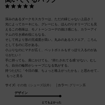
深みのあるダークモスカラーは、ただの緑じゃない上品さ！
光によってカーキにも、グレーにも、ほんのりオリーブにも見
えるこの色味は、モノトーンコーデの抜け感にも、カラーアイ
テムの引き締め役にもなる。
そして何より形の完成度が高い。丸みのあるスクエア、ころん
としてるのに芯がある。
小ぶりなのにマチが広く、ペットボトルもすっぽり入るのがあ
りがたい！
手に持っても、肩にかけても、“持たされてる感”がない。むし
ろ、自分の輪郭がシャープになる気がする。
持つたびに「今日の服、ちょっと格上がったかも」と思わせて...
もっと見る
|
サイズ:
その他（シューズ以外）
カラー:
グリーン系
デザイン
とてもよかった