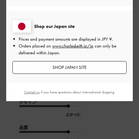
公
2026-07-20
ご利用者様
開
Shop our Japan site
使いやすい
日
Prices and payment amounts are displayed in
JPY ¥
.
Orders placed on
www.charleskeith.jp/jp
can only be
delivered within Japan.
持ち手のベルトが2本あり、長さも調節できるのでとても使いや
すいです。
SHOP JAPAN SITE
荷物も沢山入り、 ペットボトルも余裕で入るので色々なシー
ンで使えます。
|
サイズ:
その他（シューズ以外）
カラー:
ブラック系
Contact us
if you have questions about international shipping.
デザイン
よかった
品質