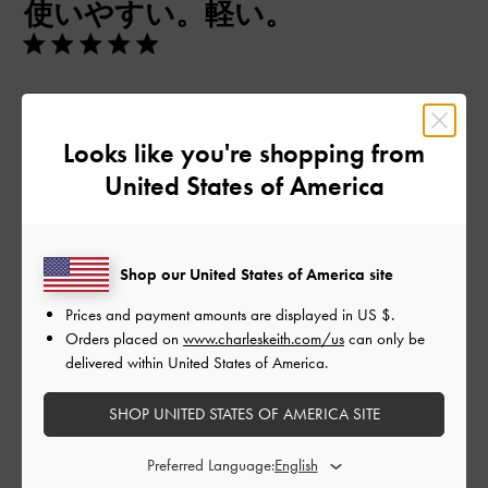
使いやすい。軽い。
日
デザインよく、使いやすい。
|
サイズ:
36/23cm
カラー:
ホワイト系
Looks like you're shopping from
United States of America
デザイン
とてもよかった
品質
Shop our United States of America site
Prices and payment amounts are displayed in
US $
.
とてもよかった
Orders placed on
www.charleskeith.com/us
can only be
delivered within United States of America.
もっと見る
SHOP UNITED STATES OF AMERICA SITE
このレビューは役に立ちましたか？
0
Preferred Language:
0