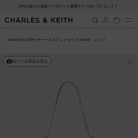
…
…
LINEお友だち追加＋アカウント連携でクーポンプレゼント！
CHARLES & KEITH (チャールズアンドキース) HOME
バッグ
バケツバッグ
Bryna ブライナ ベルトバケツバッグ
似ている商品を見る